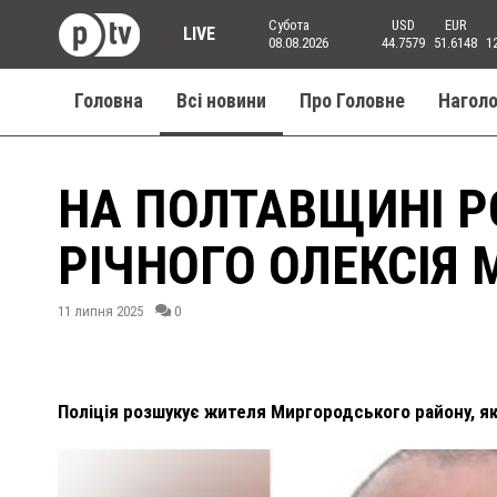
Субота
USD
EUR
LIVE
08.08.2026
44.7579
51.6148
1
Головна
Всі новини
Про Головне
Нагол
НА ПОЛТАВЩИНІ Р
РІЧНОГО ОЛЕКСІЯ
11 липня 2025
0
Поліція розшукує жителя Миргородського району, як