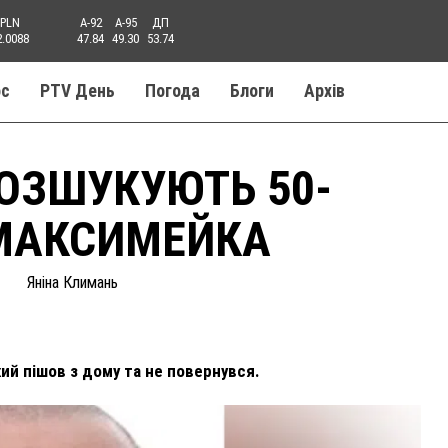
PLN
A-92
A-95
ДП
2.0088
47.84
49.30
53.74
ос
PTV День
Погода
Блоги
Aрхів
ОЗШУКУЮТЬ 50-
 МАКСИМЕЙКА
Яніна Климань
ий пішов з дому та не повернувся.