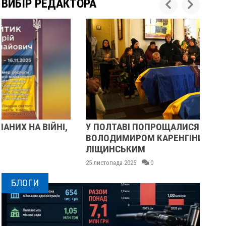
ВИБІР РЕДАКТОРА
У ПОЛТАВІ ПОПРОЩАЛИСЯ ІЗ ВІЙСЬКОВИМИ
ПІ
ВОЛОДИМИРОМ КАРЕНГІНИМ ТА ОЛЕГОМ
СУ
ЛІЩИНСЬКИМ
25 
25 листопада 2025
0
БЛОГИ