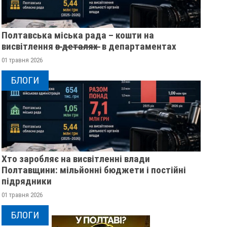
Полтавська міська рада – кошти на
висвітлення в̶ ̶д̶е̶т̶а̶л̶я̶х̶ ̶ в департаментах
01 травня 2026
БЛОГИ
Хто заробляє на висвітленні влади
Полтавщини: мільйонні бюджети і постійні
підрядники
01 травня 2026
БЛОГИ