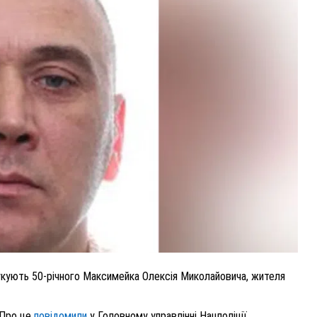
ВНАСЛІДОК ПОРАНЕНЬ, ОТРИМАНИХ НА ВІЙНІ,
ПОМЕР ВОЇН ЮРІЙ ВОЙТИК
25 листопада 2025
0
укують 50-річного Максимейка Олексія Миколайовича, жителя
 Про це
повідомили
у Головному управлінні Нацполіції