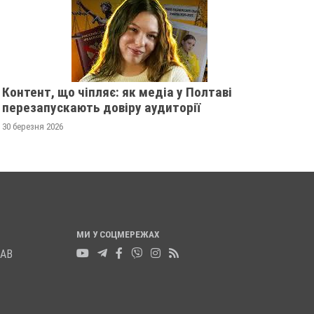
У ПОЛТАВСЬКІЙ ОБЛАСТІ
ПОЛІЦІЯ ПОЛТАВ
РОЗШУКУЮТЬ 82-РІЧНУ
РОЗШУКУЄ 69-РІЧ
ГАННУ МЕРКОТАН
МИХАЙЛА УДОДА
13 листопада 2025
0
12 листопада 2025
0
Контент, що чіпляє: як медіа у Полтаві
перезапускають довіру аудиторії
30 березня 2026
МИ У СОЦМЕРЕЖАХ
ЛАВ