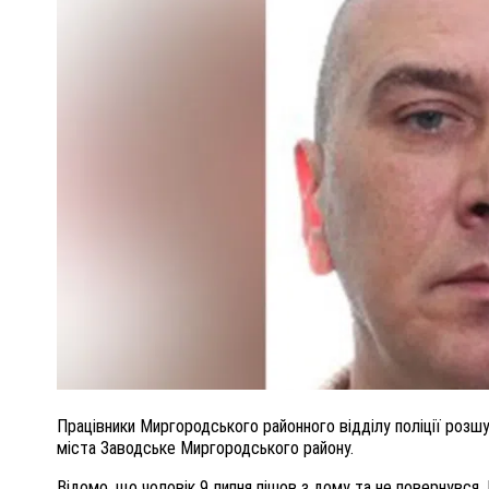
ПОЛІЦІЯ ПОЛТАВЩИНИ РОЗШУКУЄ 62-РІЧНУ
ЛЮДМИЛУ ТИМЧЕНКО
ОМ
26 листопада 2025
0
Працівники Миргородського районного відділу поліції розш
міста Заводське Миргородського району.
Відомо, що чоловік 9 липня пішов з дому та не повернувся.