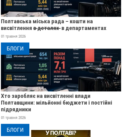
Полтавська міська рада – кошти на
висвітлення в̶ ̶д̶е̶т̶а̶л̶я̶х̶ ̶ в департаментах
01 травня 2026
БЛОГИ
Хто заробляє на висвітленні влади
Полтавщини: мільйонні бюджети і постійні
підрядники
01 травня 2026
БЛОГИ