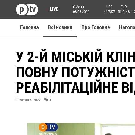
Субота
USD
EUR
LIVE
08.08.2026
44.7579
51.6148
1
Головна
Всі новини
Про Головне
Нагол
У 2-Й МІСЬКІЙ КЛІ
ПОВНУ ПОТУЖНІС
РЕАБІЛІТАЦІЙНЕ В
13 червня 2024
0