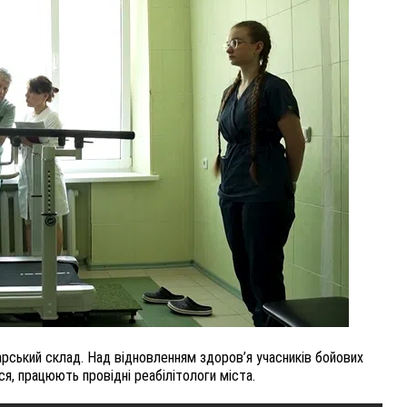
ВНАСЛІДОК ПОРАНЕНЬ, ОТРИМАНИХ НА ВІЙНІ,
ПОМЕР ВОЇН ЮРІЙ ВОЙТИК
25 листопада 2025
0
арський склад. Над відновленням здоров’я учасників бойових
ся, працюють провідні реабілітологи міста.