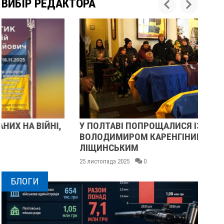
ВИБІР РЕДАКТОРА
У ПОЛТАВІ ПОПРОЩАЛИСЯ ІЗ ВІЙСЬКОВИМИ
П
ВОЛОДИМИРОМ КАРЕНГІНИМ ТА ОЛЕГОМ
С
ЛІЩИНСЬКИМ
25 
25 листопада 2025
0
БЛОГИ