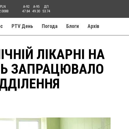
PLN
A-92
A-95
ДП
2.0088
47.84
49.30
53.74
ос
PTV День
Погода
Блоги
Aрхів
НІЧНІЙ ЛІКАРНІ НА
ТЬ ЗАПРАЦЮВАЛО
ІДДІЛЕННЯ