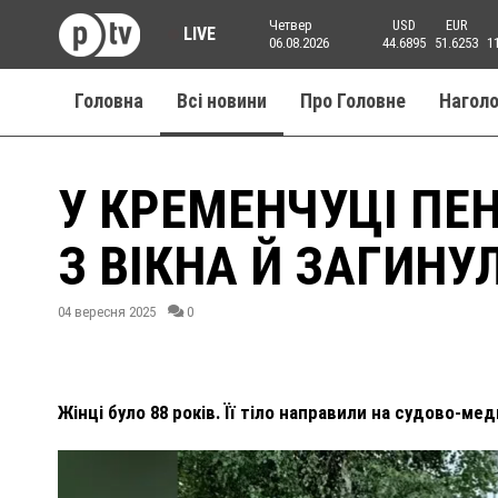
Четвер
USD
EUR
LIVE
06.08.2026
44.6895
51.6253
1
Головна
Всі новини
Про Головне
Нагол
У КРЕМЕНЧУЦІ ПЕ
З ВІКНА Й ЗАГИНУ
04 вересня 2025
0
Жінці було 88 років. Її тіло направили на судово-ме