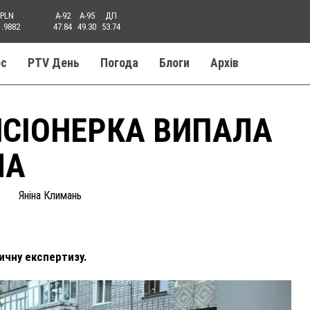
PLN
A-92
A-95
ДП
1.9882
47.84
49.30
53.74
ос
PTV День
Погода
Блоги
Aрхів
НСІОНЕРКА ВИПАЛА
ЛА
Яніна Климань
дичну експертизу.