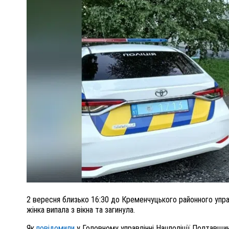
ЯМИ
ПОЛІЦІЯ ПОЛТАВЩИНИ РОЗШУКУЄ 62-
ТРОМ
ЛЮДМИЛУ ТИМЧЕНКО
НЧАРЕНКОМ
26 листопада 2025
0
2 вересня близько 16:30 до Кременчуцького районного управл
жінка випала з вікна та загинула.
Як
повідомили
у Головному управлінні Нацполіції Полтавщин