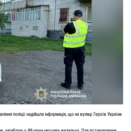
РІЧНУ
ВНАСЛІДОК ПОРАНЕНЬ, ОТРИМАНИХ НА ВІ
ПОМЕР ВОЇН ЮРІЙ ВОЙТИК
25 листопада 2025
0
іння поліції надійшла інформація, що на вулиці Героїв України
и, загиблою є 88-річна місцева жителька. Для встановлення