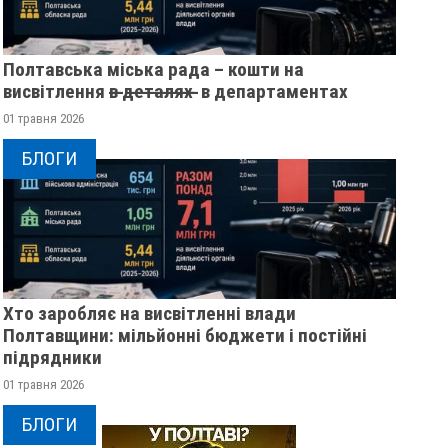
Полтавська міська рада – кошти на
висвітлення в̶ ̶д̶е̶т̶а̶л̶я̶х̶ ̶ в департаментах
01 травня 2026
БЛОГИ
Хто заробляє на висвітленні влади
Полтавщини: мільйонні бюджети і постійні
підрядники
01 травня 2026
НА КУРЩИНІ ПОЛІГ 28-
У ПОЛТАВСЬКІЙ ОБ
РІЧНИЙ ВОЇН ІЗ
РОЗШУКУЮТЬ 82-Р
БЛОГИ
ПОЛТАВЩИНИ ДМИТРО
ГАННУ МЕРКОТАН