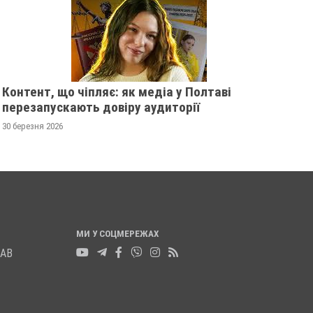
П'ЯВКА
13 листопада 2025
0
13 листопада 2025
0
Контент, що чіпляє: як медіа у Полтаві
перезапускають довіру аудиторії
30 березня 2026
МИ У СОЦМЕРЕЖАХ
ЛАВ