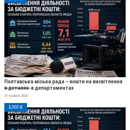
Полтавська міська рада – кошти на висвітлення
в̶ ̶д̶е̶т̶а̶л̶я̶х̶ ̶ в департаментах
01 травня 2026
БЛОГИ