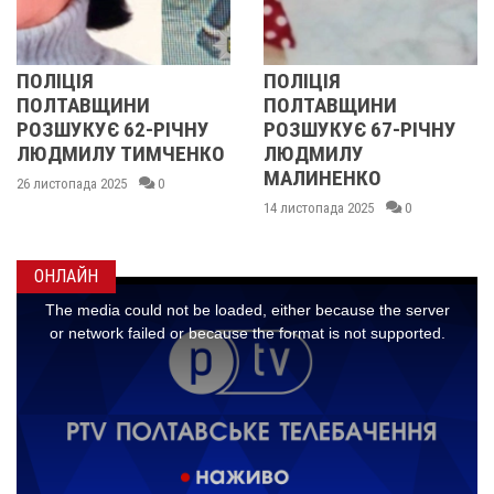
Я
ПОЛІЦІЯ
У ПОЛТ
ВЩИНИ
ПОЛТАВЩИНИ
ОБЛАС
УЄ 62-РІЧНУ
РОЗШУКУЄ 67-РІЧНУ
РОЗШУ
ЛУ ТИМЧЕНКО
ЛЮДМИЛУ
РІЧНУ 
МАЛИНЕНКО
да 2025
0
14 листопа
14 листопада 2025
0
ОНЛАЙН