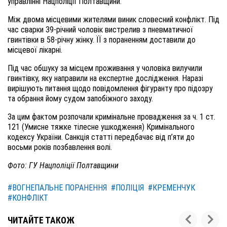
управлінні Нацполіції Полтавщини.
Між двома місцевими жителями виник словесний конфлікт. Під
час сварки 39-річний чоловік вистрелив з пневматичної
гвинтівки в 58-річну жінку. ЇЇ з пораненням доставили до
місцевої лікарні.
Під час обшуку за місцем проживання у чоловіка вилучили
гвинтівку, яку направили на експертне дослідження. Наразі
вирішують питання щодо повідомлення фігуранту про підозру
та обрання йому судом запобіжного заходу.
За цим фактом розпочали кримінальне провадження за ч. 1 ст.
121 (Умисне тяжке тілесне ушкодження) Кримінального
кодексу України. Санкція статті передбачає від п’яти до
восьми років позбавлення волі.
Фото: ГУ Нацполіції Полтавщини
#ВОГНЕПАЛЬНЕ ПОРАНЕННЯ
#ПОЛІЦІЯ
#КРЕМЕНЧУК
#КОНФЛІКТ
ЧИТАЙТЕ ТАКОЖ