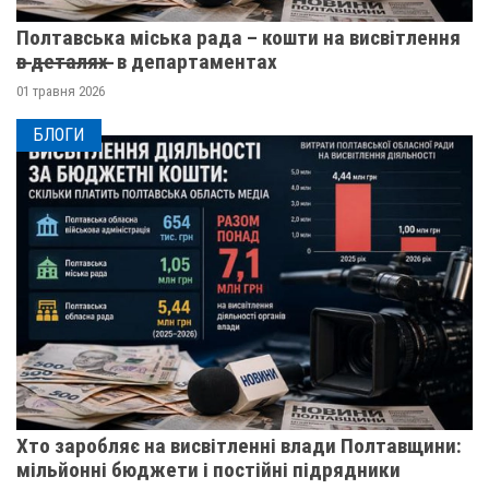
Полтавська міська рада – кошти на висвітлення
в̶ ̶д̶е̶т̶а̶л̶я̶х̶ ̶ в департаментах
01 травня 2026
БЛОГИ
Хто заробляє на висвітленні влади Полтавщини:
мільйонні бюджети і постійні підрядники