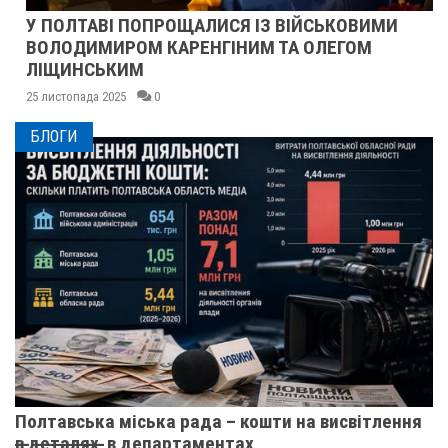
У ПОЛТАВІ ПОПРОЩАЛИСЯ ІЗ ВІЙСЬКОВИМИ
ВОЛОДИМИРОМ КАРЕНГІНИМ ТА ОЛЕГОМ
ЛІЩИНСЬКИМ
25 листопада 2025
0
БЛОГИ
Полтавська міська рада – кошти на висвітлення
в̶ ̶д̶е̶т̶а̶л̶я̶х̶ ̶ в департаментах