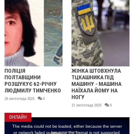
ЖІНКА ШТОВХНУЛА
ПОЛІЦІЯ
ТЦКАШНИКА ПІД
ПОЛТАВЩИНИ
ІЧНУ
МАШИНУ - МАШИНА
РОЗШУКУЄ 67-Р
ЧЕНКО
НАЇХАЛА ЙОМУ НА
ЛЮДМИЛУ
НОГУ
МАЛИНЕНКО
21 листопада 2025
0
14 листопада 2025
0
ОНЛАЙН