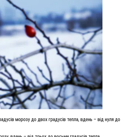
ВНАСЛІДОК ПОРАНЕНЬ, ОТРИМАНИХ НА ВІЙНІ,
ПОМЕР ВОЇН ЮРІЙ ВОЙТИК
25 листопада 2025
0
радусів морозу до двох градусів тепла, вдень – від нуля до
розу, вдень – від трьох до восьми градусів тепла.