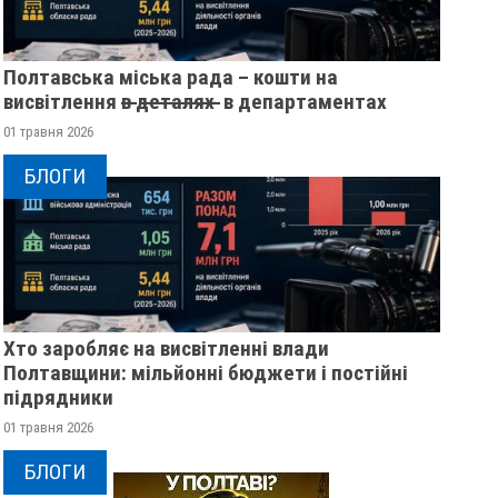
Полтавська міська рада – кошти на
висвітлення в̶ ̶д̶е̶т̶а̶л̶я̶х̶ ̶ в департаментах
01 травня 2026
БЛОГИ
Хто заробляє на висвітленні влади
Полтавщини: мільйонні бюджети і постійні
підрядники
У ПОЛТАВСЬКІЙ ОБЛАСТІ
ПОЛІЦІЯ ПОЛТАВ
01 травня 2026
РОЗШУКУЮТЬ 82-РІЧНУ
РОЗШУКУЄ 69-РІЧ
БЛОГИ
ГАННУ МЕРКОТАН
МИХАЙЛА УДОДА