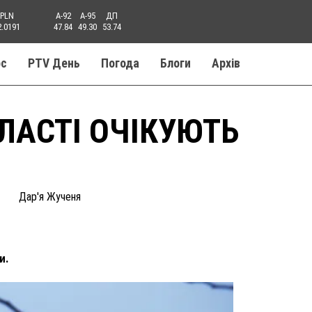
PLN
A-92
A-95
ДП
2.0191
47.84
49.30
53.74
ос
PTV День
Погода
Блоги
Aрхів
ЛАСТІ ОЧІКУЮТЬ
Дар'я Жученя
и.