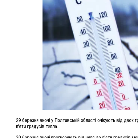
ПОЛІЦІЯ ПОЛТАВЩИНИ РОЗШУКУЄ 62-РІЧНУ
ЛЮДМИЛУ ТИМЧЕНКО
КОМ
26 листопада 2025
0
29 березня вночі у Полтавській області очікують від двох г
п'яти градусів тепла.
30 березня вночі прогнозують від нуля до п'яти градусів мо