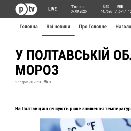
Пʼятниця
USD
EUR
LIVE
07.08.2026
44.7626
51.6717
1
Головна
Всі новини
Про Головне
Нагол
У ПОЛТАВСЬКІЙ ОБ
МОРОЗ
27 березня 2023
0
На Полтавщині очікують різке зниження температур