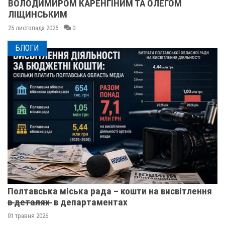
ВОЛОДИМИРОМ КАРЕНГІНИМ ТА ОЛЕГОМ
ЛІЩИНСЬКИМ
25 листопада 2025
0
БЛОГИ
Полтавська міська рада – кошти на висвітлення
в̶ ̶д̶е̶т̶а̶л̶я̶х̶ ̶ в департаментах
01 травня 2026