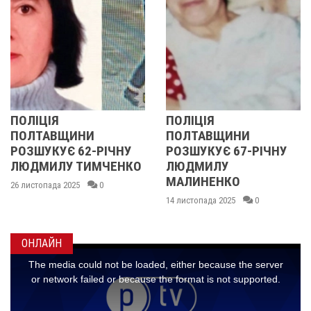
ПОЛІЦІЯ
У ПОЛТАВСЬКІЙ
ПОЛТАВЩИНИ
ОБЛАСТІ
НУ
РОЗШУКУЄ 67-РІЧНУ
РОЗШУКУЮТЬ 62-
НКО
ЛЮДМИЛУ
РІЧНУ ЗОЮ ГРАКО
МАЛИНЕНКО
14 листопада 2025
0
14 листопада 2025
0
ОНЛАЙН