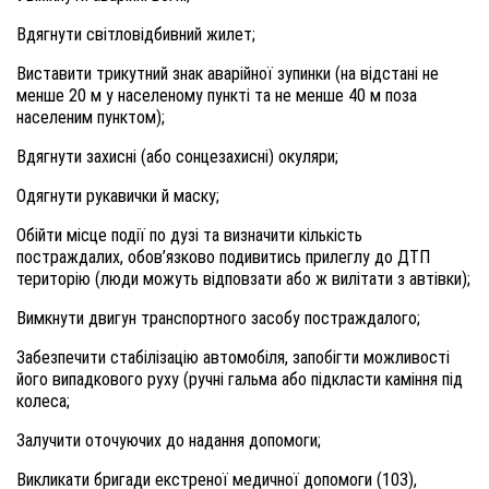
Вдягнути світловідбивний жилет;
Виставити трикутний знак аварійної зупинки (на відстані не
менше 20 м у населеному пункті та не менше 40 м поза
населеним пунктом);
Вдягнути захисні (або сонцезахисні) окуляри;
Одягнути рукавички й маску;
Обійти місце події по дузі та визначити кількість
постраждалих, обов’язково подивитись прилеглу до ДТП
територію (люди можуть відповзати або ж вилітати з автівки);
Вимкнути двигун транспортного засобу постраждалого;
Забезпечити стабілізацію автомобіля, запобігти можливості
його випадкового руху (ручні гальма або підкласти каміння під
колеса;
Залучити оточуючих до надання допомоги;
Викликати бригади екстреної медичної допомоги (103),