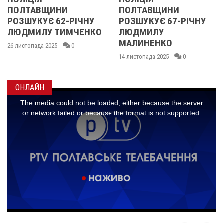
И
ПОЛТАВЩИНИ
ОБЛАСТІ
-РІЧНУ
РОЗШУКУЄ 67-РІЧНУ
РОЗШУКУЮТЬ 
МЧЕНКО
ЛЮДМИЛУ
РІЧНУ ЗОЮ Г
МАЛИНЕНКО
0
14 листопада 2025
14 листопада 2025
0
ОНЛАЙН