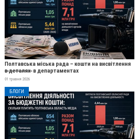
Полтавська міська рада – кошти на висвітлення
в̶ ̶д̶е̶т̶а̶л̶я̶х̶ ̶ в департаментах
01 травня 2026
БЛОГИ