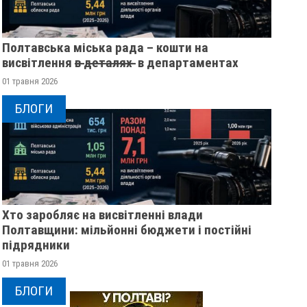
Полтавська міська рада – кошти на
висвітлення в̶ ̶д̶е̶т̶а̶л̶я̶х̶ ̶ в департаментах
01 травня 2026
БЛОГИ
Хто заробляє на висвітленні влади
Полтавщини: мільйонні бюджети і постійні
підрядники
01 травня 2026
БЛОГИ