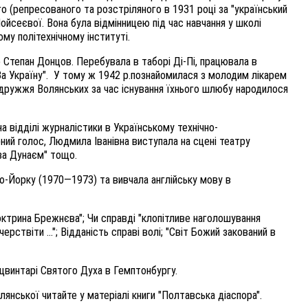
о (репресованого та розстріляного в 1931 році за "український
йсеєвої. Вона була відмінницею під час навчання у школі
ому політехнічному інституті.
ко Степан Донцов. Перебувала в таборі Ді-Пі, працювала в
"За Україну". У тому ж 1942 р.познайомилася з молодим лікарем
одружжя Волянських за час існування їхнього шлюбу народилося
а відділі журналістики в Українському технічно-
ний голос, Людмила Іванівна виступала на сцені театру
 за Дунаєм" тощо.
ю-Йорку (1970—1973) та вивчала англійську мову в
"доктрина Брежнєва"; Чи справді "клопітливе наголошування
черствіти …"; Відданість справі волі; "Світ Божий закований в
 цвинтарі Святого Духа в Гемптонбургу.
янської читайте у матеріалі книги "Полтавська діаспора".