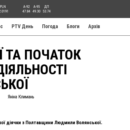
PLN
A-92
A-95
ДП
2.0191
47.84
49.30
53.74
ос
PTV День
Погода
Блоги
Aрхів
Ї ТА ПОЧАТОК
ДІЯЛЬНОСТІ
ЬКОЇ
Яніна Климань
кої діячки з Полтавщини Людмили Волянської.