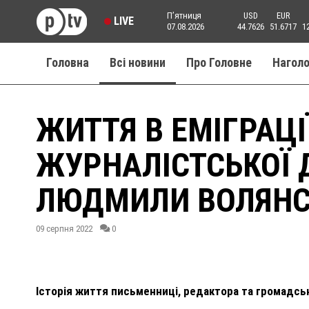
Пʼятниця
USD
EUR
LIVE
07.08.2026
44.7626
51.6717
1
Головна
Всі новини
Про Головне
Нагол
ЖИТТЯ В ЕМІГРАЦІ
ЖУРНАЛІСТСЬКОЇ 
ЛЮДМИЛИ ВОЛЯНС
09 серпня 2022
0
Історія життя письменниці, редактора та громадсь