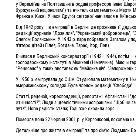
у Вереміївці на Полтавщині в родині професора Івана Шарог
буржуазний націоналізм") та вчительки математики Марти Мо
Франка в Києві. У часи Другої світової навчалася в Київськ
Від 1942 року – в еміграції в Берліні, де проживав її дядь
редакції журналів "Дозвілля", "Український доброволець", 
Олегом Волянським. У 1943 р. пара побралася. Загалом у п
п'ятеро дітей (Лілея, Богдана, Тарас, Ігор, Лев).
Вчилася в Берлінській консерваторії (1942—1944), потім — н
господарському інституті в Мюнхені (Німеччина). Маючи гар
"Ренесанс" у таких виставах як "Майська ніч", "Запорожець
У 1950 р. емігрувала до США. Студіювала математику в Нь
американському коледжі. Була членом редакції "Свобода".
Статті, рецензії, кореспонденції, репортажі: Афганістан і 
етнічності?"; Люди з ідеалістичними аспіраціями; "Щоб не за
пута"; Нова радість стала; Тоді вже сходила зоря.
Померла вона 22 червня 2001 р. у Кергонксоні, похована на
Детальніше про життя в еміграції та про сім’ю Людмили Вол