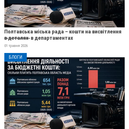
Полтавська міська рада – кошти на висвітлення
в̶ ̶д̶е̶т̶а̶л̶я̶х̶ ̶ в департаментах
01 травня 2026
БЛОГИ