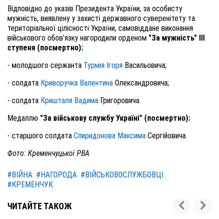
Відповідно до указів Президента України, за особисту
мужність, виявлену у захисті державного суверенітету та
територіальної цілісності України, самовіддане виконання
військового обов’язку нагородили орденом
"За мужність" III
ступеня (посмертно):
- молодшого сержанта
Турмія Ігоря
Васильовича;
- солдата
Криворучка Валентина
Олександровича;
- солдата
Кришталя Вадима
Григоровича.
М
едаллю
"За військову службу Україні" (посмертно):
- старшого солдата
Спиридонова Максима
Сергійовича.
Фото: Кременчуцької РВА
#ВІЙНА
#НАГОРОДА
#ВІЙСЬКОВОСЛУЖБОВЦІ
#КРЕМЕНЧУК
ЧИТАЙТЕ ТАКОЖ