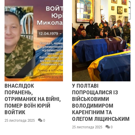
У ПОЛТАВІ
У ПОЛТАВІ
ПОПРОЩАЛИСЯ ІЗ
ПОПРОЩАЛИСЯ
ВІЙНІ,
ВІЙСЬКОВИМИ
БІЙЦЯМИ
РІЙ
ВОЛОДИМИРОМ
ОЛЕКСАНДРО
КАРЕНГІНИМ ТА
ІВАЩЕНКОМ,
ОЛЕГОМ ЛІЩИНСЬКИМ
ДМИТРОМ
0
КИСЛИЧЕНКОМ
25 листопада 2025
0
МАКСИМОМ