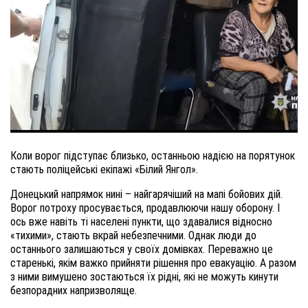
Коли ворог підступає близько, останньою надією на порятунок
стають поліцейські екіпажі «Білий Янгол».
Донецький напрямок нині – найгарячіший на мапі бойових дій.
Ворог потроху просувається, продавлюючи нашу оборону. І
ось вже навіть ті населені пункти, що здавалися відносно
«тихими», стають вкрай небезпечними. Однак люди до
останнього залишаються у своїх домівках. Переважно це
старенькі, якім важко прийняти рішення про евакуацію. А разом
з ними вимушено зостаються їх рідні, які не можуть кинути
безпорадних напризволяще.