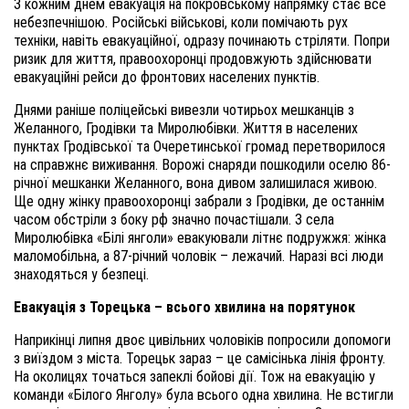
З кожним днем евакуація на покровському напрямку стає все
небезпечнішою. Російські військові, коли помічають рух
техніки, навіть евакуаційної, одразу починають стріляти. Попри
ризик для життя, правоохоронці продовжують здійснювати
евакуаційні рейси до фронтових населених пунктів.
Днями раніше поліцейські вивезли чотирьох мешканців з
Желанного, Гродівки та Миролюбівки. Життя в населених
пунктах Гродівської та Очеретинської громад перетворилося
на справжнє виживання. Ворожі снаряди пошкодили оселю 86-
річної мешканки Желанного, вона дивом залишилася живою.
Ще одну жінку правоохоронці забрали з Гродівки, де останнім
часом обстріли з боку рф значно почастішали. З села
Миролюбівка «Білі янголи» евакуювали літнє подружжя: жінка
маломобільна, а 87-річний чоловік – лежачий. Наразі всі люди
знаходяться у безпеці.
Евакуація з Торецька – всього хвилина на порятунок
Наприкінці липня двоє цивільних чоловіків попросили допомоги
з виїздом з міста. Торецьк зараз – це самісінька лінія фронту.
На околицях точаться запеклі бойові дії. Тож на евакуацію у
команди «Білого Янголу» була всього одна хвилина. Не встигли