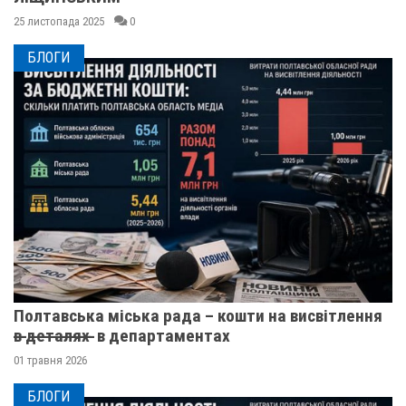
25 листопада 2025
0
БЛОГИ
Полтавська міська рада – кошти на висвітлення
в̶ ̶д̶е̶т̶а̶л̶я̶х̶ ̶ в департаментах
01 травня 2026
БЛОГИ