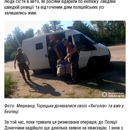
люди сісти в авто, як росіяни вдарили по екіпажу. Завдяки
швидкій реакції та відточеним діям поліцейських усі
залишились живі.
Фото: Мешканці Торецька дочекалися своїх «Янголів» та вже у
безпеці
За той час, поки тривала ця ризикована операція, до Поліції
Донеччини надійшло ще декілька заявок на евакуацію. І знов з