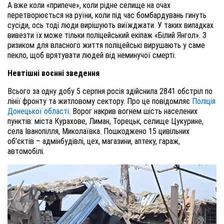
А вже коли «припече», коли рідне селище на очах
перетворюється на руїни, коли під час бомбардувань гинуть
сусіди, ось тоді люди вирішують виїжджати. У таких випадках
вивезти їх може тільки поліцейський екіпаж «Білий Янгол». З
ризиком для власного життя поліцейські вирушають у саме
пекло, щоб врятувати людей від неминучої смерті.
Невтішні воєнні зведення
Всього за одну добу 5 серпня росія здійснила 2841 обстріл по
лінії фронту та житловому сектору. Про це повідомляє
Поліція
Донецької області
. Ворог накрив вогнем шість населених
пунктів: міста Курахове, Лиман, Торецьк, селище Цукурине,
села Іванопілля, Миколаївка. Пошкоджено 15 цивільних
об’єктів – адмінбудівлі, цех, магазини, аптеку, гараж,
автомобілі.