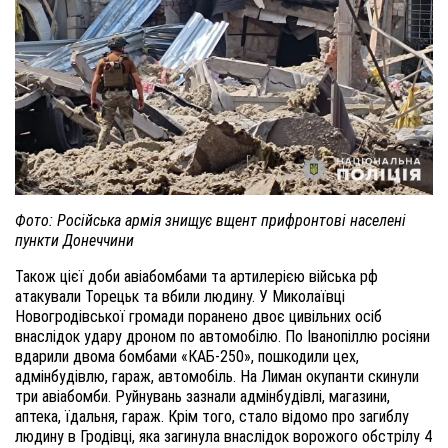
Фото: Російська армія знищує вщент прифронтові населені
пункти Донеччини
Також цієї доби авіабомбами та артилерією війська рф
атакували Торецьк та вбили людину. У Миколаївці
Новогродівської громади поранено двоє цивільних осіб
внаслідок удару дроном по автомобілю. По Іванопіллю росіяни
вдарили двома бомбами «КАБ-250», пошкодили цех,
адмінбудівлю, гараж, автомобіль. На Лиман окупанти скинули
три авіабомби. Руйнувань зазнали адмінбудівлі, магазини,
аптека, їдальня, гараж. Крім того, стало відомо про загиблу
людину в Гродівці, яка загинула внаслідок ворожого обстрілу 4