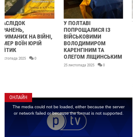
У ПОЛТАВІ
У ПОЛТАВІ
ПОПРОЩАЛИСЯ ІЗ
ПОПРОЩАЛИСЯ ІЗ
ВІЙСЬКОВИМИ
БІЙЦЯМИ
ВОЛОДИМИРОМ
ОЛЕКСАНДРОМ
КАРЕНГІНИМ ТА
ІВАЩЕНКОМ,
ОЛЕГОМ ЛІЩИНСЬКИМ
ДМИТРОМ
КИСЛИЧЕНКОМ ТА
25 листопада 2025
0
МАКСИМОМ
ГОНЧАРЕНКОМ
24 листопада 2025
0
ОНЛАЙН