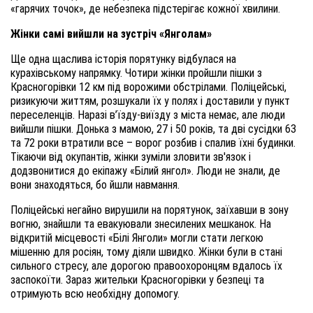
«гарячих точок», де небезпека підстерігає кожної хвилини.
Жінки самі вийшли на зустріч «Янголам»
Ще одна щаслива історія порятунку відбулася на
курахівському напрямку. Чотири жінки пройшли пішки з
Красногорівки 12 км під ворожими обстрілами. Поліцейські,
ризикуючи життям, розшукали їх у полях і доставили у пункт
переселенців. Наразі в’їзду-виїзду з міста немає, але люди
вийшли пішки. Донька з мамою, 27 і 50 років, та дві сусідки 63
та 72 роки втратили все – ворог розбив і спалив їхні будинки.
Тікаючи від окупантів, жінки зуміли зловити зв'язок і
додзвонитися до екіпажу «Білий янгол». Люди не знали, де
вони знаходяться, бо йшли навмання.
Поліцейські негайно вирушили на порятунок, заїхавши в зону
вогню, знайшли та евакуювали знесилених мешканок. На
відкритій місцевості «Білі Янголи» могли стати легкою
мішенню для росіян, тому діяли швидко. Жінки були в стані
сильного стресу, але дорогою правоохоронцям вдалось їх
заспокоїти. Зараз жительки Красногорівки у безпеці та
отримують всю необхідну допомогу.