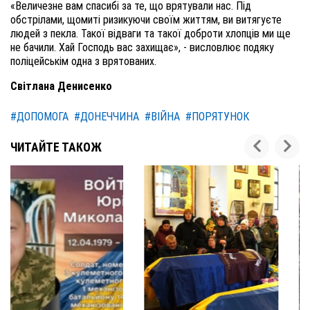
«Величезне вам спасибі за те, що врятували нас. Під
обстрілами, щомиті ризикуючи своїм життям, ви витягуєте
людей з пекла. Такої відваги та такої доброти хлопців ми ще
не бачили. Хай Господь вас захищає», - висловлює подяку
поліцейськім одна з врятованих.
Світлана Денисенко
#ДОПОМОГА
#ДОНЕЧЧИНА
#ВІЙНА
#ПОРЯТУНОК
ЧИТАЙТЕ ТАКОЖ