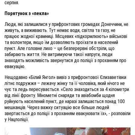
серпня.
Порятунок з «пекла»
Люди, які залишилися у прифронтових громадах Донеччини, не
живуть, а виживають. Тут немає води, світла та газу, не
працює жодної крамниці. Місцевих «підкормлюють» військові
та волонтери, якщо їм дозволяють проїхати в населений
пункт. Але головне лихо – це безперервні обстріли, що
забирають життя. Не витримуючи такої напруги, люди
знаходять можливість звернутися до поліції з проханням про
евакуацію.
Нещодавно «Білий Янгол» вивіз з прифронтової Єлизаветівки
літнє подружжя – лежачу жінку та її чоловіка, який нічого не
чує та ледь пересувається. «Село знаходиться за 4 кілометри
від лінії фронту. Мінометні снаряди та авіабомби щодня
руйнують населений пункт, де наразі залишається понад 100
мешканців. Через важку ситуацію все більше людей
звертається до поліції з проханням евакуювати їх», - розповіли
у Нацполіції.