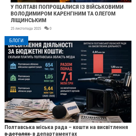
У ПОЛТАВІ ПОПРОЩАЛИСЯ ІЗ ВІЙСЬКОВИМИ
ВОЛОДИМИРОМ КАРЕНГІНИМ ТА ОЛЕГОМ
ЛІЩИНСЬКИМ
25 листопада 2025
0
БЛОГИ
Полтавська міська рада – кошти на висвітлення
в̶ ̶д̶е̶т̶а̶л̶я̶х̶ ̶ в департаментах