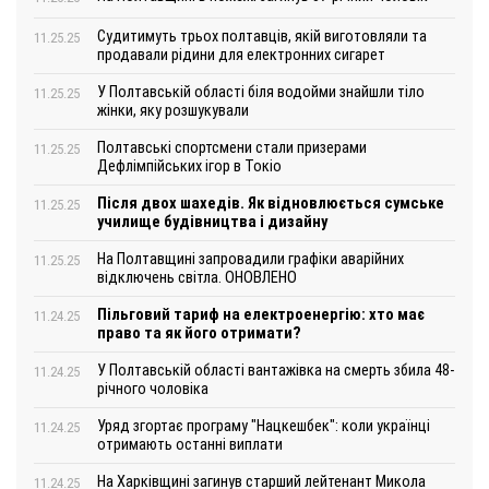
Судитимуть трьох полтавців, якій виготовляли та
11.25.25
продавали рідини для електронних сигарет
У Полтавській області біля водойми знайшли тіло
11.25.25
жінки, яку розшукували
Полтавські спортсмени стали призерами
11.25.25
Дефлімпійських ігор в Токіо
Після двох шахедів. Як відновлюється сумське
11.25.25
училище будівництва і дизайну
На Полтавщині запровадили графіки аварійних
11.25.25
відключень світла. ОНОВЛЕНО
Пільговий тариф на електроенергію: хто має
11.24.25
право та як його отримати?
У Полтавській області вантажівка на смерть збила 48-
11.24.25
річного чоловіка
Уряд згортає програму "Нацкешбек": коли українці
11.24.25
отримають останні виплати
На Харківщині загинув старший лейтенант Микола
11.24.25