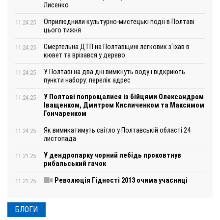
Лисенко
Оприлюднили культурно-мистецькі події в Полтаві
11.24.25
цього тижня
Смертельна ДТП на Полтавщині легковик з‘їхав в
11.24.25
кювет та врізався у дерево
У Полтаві на два дні вимкнуть воду і відкриють
11.24.25
пункти набору: перелік адрес
У Полтаві попрощалися із бійцями Олександром
11.24.25
Іващенком, Дмитром Кисличенком та Максимом
Гончаренком
Як вимикатимуть світло у Полтавській області 24
11.24.25
листопада
У дендропарку чорний лебідь проковтнув
11.21.25
рибальський гачок
Революція Гідності 2013 очима учасниці
11.21.25
БЛОГИ