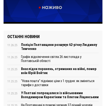
ОСТАННІ НОВИНИ
Поліція Полтавщини розшукує 62-річну Людмилу
11.26.25
Тимченко
Графік відключення світла 26 листопада у
11.26.25
Полтавській області
Внаслідок поранень, отриманих на війні, помер
11.25.25
воїн Юрій Войтик
"Нова пошта" піднімає ціни з 1 грудня: як зміняться
11.25.25
тарифи з доставки
У Полтаві попрощалися із військовими
11.25.25
Володимиром Каренгіним та Олегом Ліщинським
На Полтавщині в пожежі загинув 37-річний чоловік
11.25.25