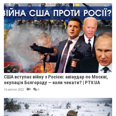
США вступає війну з Росією: авіаудар по Москві,
окупація Бєлгороду — коли чекати? | PTV.UA
16 квітня 2022
0