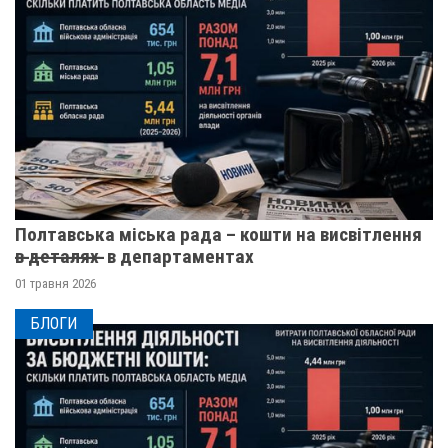
Полтавська міська рада – кошти на висвітлення
в̶ ̶д̶е̶т̶а̶л̶я̶х̶ ̶ в департаментах
01 травня 2026
БЛОГИ