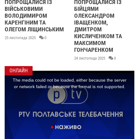
ОЩАЛИСЯ ІЗ
ПОПРОЩАЛИСЯ ІЗ
2013
ЬКОВИМИ
БІЙЦЯМИ
УЧАС
ОДИМИРОМ
ОЛЕКСАНДРОМ
21 листо
НГІНИМ ТА
ІВАЩЕНКОМ,
ОМ ЛІЩИНСЬКИМ
ДМИТРОМ
КИСЛИЧЕНКОМ ТА
пада 2025
0
МАКСИМОМ
ГОНЧАРЕНКОМ
24 листопада 2025
0
ОНЛАЙН