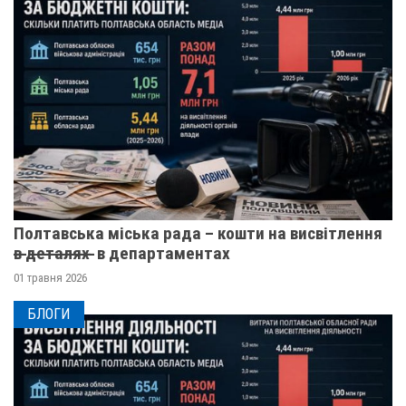
Полтавська міська рада – кошти на висвітлення
в̶ ̶д̶е̶т̶а̶л̶я̶х̶ ̶ в департаментах
01 травня 2026
БЛОГИ