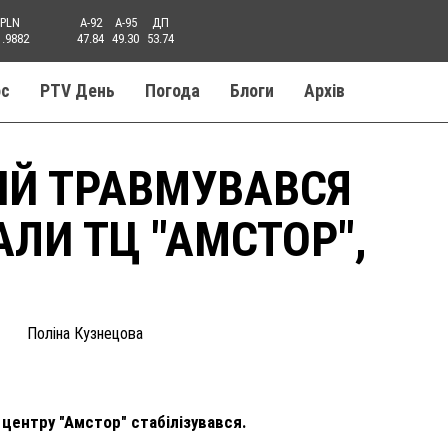
PLN
A-92
A-95
ДП
1.9882
47.84
49.30
53.74
ос
PTV День
Погода
Блоги
Aрхів
ИЙ ТРАВМУВАВСЯ
ЛИ ТЦ "АМСТОР",
Поліна Кузнецова
 центру "Амстор" стабілізувався.