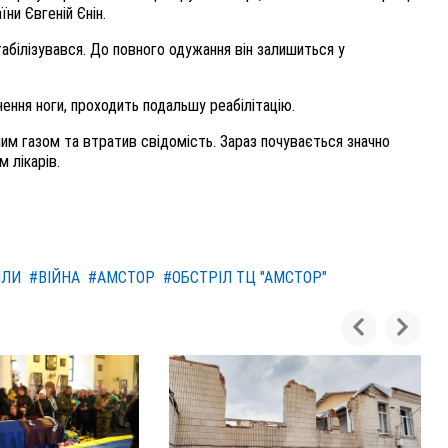
ни Євгеній Єнін.
табілізувався. До повного одужання він залишиться у
ння ноги, проходить подальшу реабілітацію.
ним газом та втратив свідомість. Зараз почувається значно
 лікарів.
ІЛИ
#ВІЙНА
#АМСТОР
#ОБСТРІЛ ТЦ "АМСТОР"