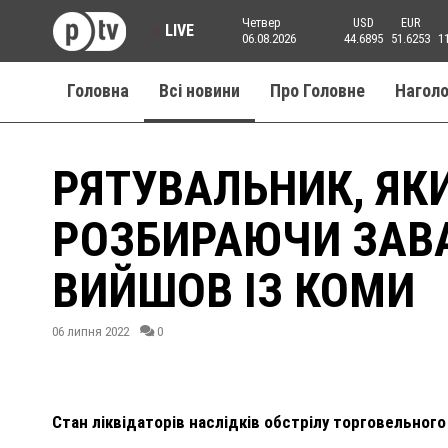
Четвер
USD
EUR
LIVE
06.08.2026
44.6895
51.6253
1
Головна
Всі новини
Про Головне
Нагол
РЯТУВАЛЬНИК, ЯК
РОЗБИРАЮЧИ ЗАВА
ВИЙШОВ ІЗ КОМИ
06 липня 2022
0
Стан ліквідаторів наслідків обстрілу торговельного