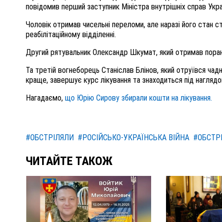
повідомив перший заступник Міністра внутрішніх справ Украї
Чоловік отримав чисельні переломи, але наразі його стан с
реабілітаційному відділенні.
Другий рятувальник Олександр Шкумат, який отримав поране
Та третій вогнеборець Станіслав Блінов, який отруївся чад
краще, завершує курс лікування та знаходиться під наглядом
Нагадаємо,
що Юрію Сирову збирали кошти на лікування.
#ОБСТРІЛЯЛИ
#РОСІЙСЬКО-УКРАЇНСЬКА ВІЙНА
#ОБСТР
ЧИТАЙТЕ ТАКОЖ