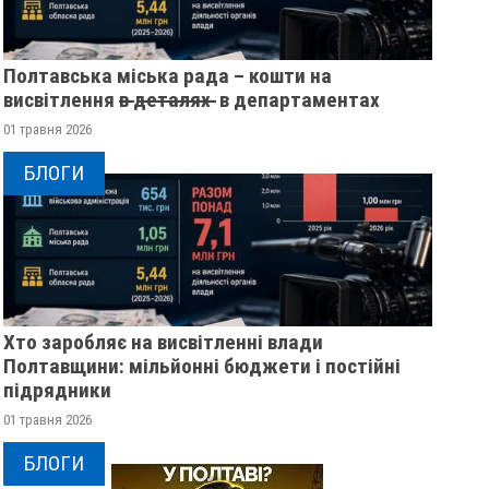
Полтавська міська рада – кошти на
висвітлення в̶ ̶д̶е̶т̶а̶л̶я̶х̶ ̶ в департаментах
01 травня 2026
БЛОГИ
Хто заробляє на висвітленні влади
Полтавщини: мільйонні бюджети і постійні
підрядники
01 травня 2026
БЛОГИ