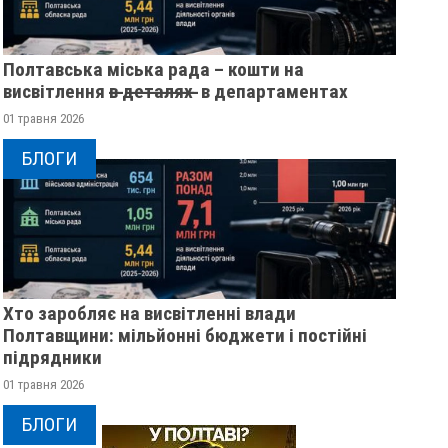
Полтавська міська рада – кошти на
висвітлення в̶ ̶д̶е̶т̶а̶л̶я̶х̶ ̶ в департаментах
01 травня 2026
БЛОГИ
Хто заробляє на висвітленні влади
Полтавщини: мільйонні бюджети і постійні
підрядники
01 травня 2026
БЛОГИ