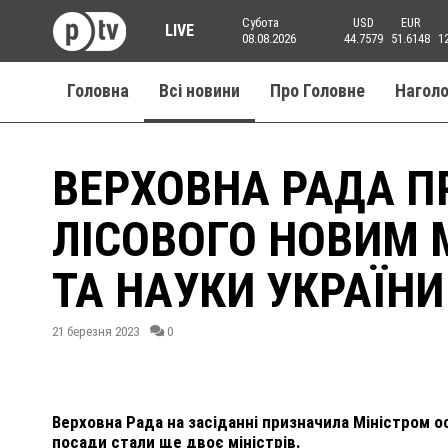
Субота
USD
EUR
LIVE
08.08.2026
44.7579
51.6148
1
Головна
Всі новини
Про Головне
Нагол
ВЕРХОВНА РАДА П
ЛІСОВОГО НОВИМ 
ТА НАУКИ УКРАЇНИ
21 березня 2023
0
Верховна Рада на засіданні призначила Міністром ос
посади стали ще двоє міністрів.