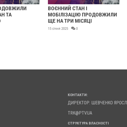
ЖИЛИ
ВОЄННИЙ СТАН І
НОВИМ
МОБІЛІЗАЦІЮ ПРОДОВЖИЛИ
КРЕМЕ
ЩЕ НА ТРИ МІСЯЦІ
ЕКСКО
ОЛЕКС
15 січня 2025
0
07 листопа
КОНТАКТИ:
ДИРЕКТОР: ШЕВЧЕНКО ЯРОС
TRK@PTV.UA
СТРУКТУРА ВЛАСНОСТІ