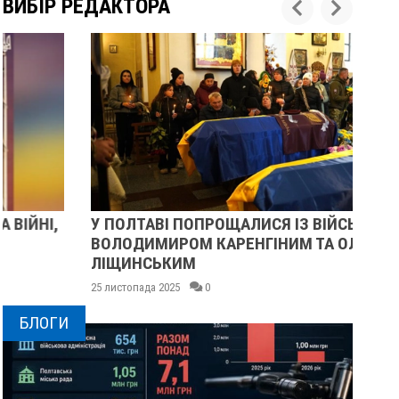
ВИБІР РЕДАКТОРА
У ПОЛТАВІ ПОПРОЩАЛИСЯ ІЗ ВІЙСЬКОВИМИ
ПІ
ВОЛОДИМИРОМ КАРЕНГІНИМ ТА ОЛЕГОМ
СУ
ЛІЩИНСЬКИМ
25 
25 листопада 2025
0
БЛОГИ