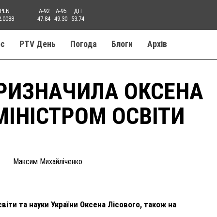
PLN
A-92
A-95
ДП
2.0088
47.84
49.30
53.74
ос
PTV День
Погода
Блоги
Aрхів
РИЗНАЧИЛА ОКСЕНА
МІНІСТРОМ ОСВІТИ
Максим Михайліченко
віти та науки України Оксена Лісового, також на