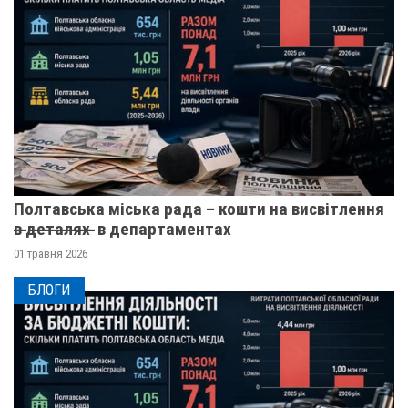
Полтавська міська рада – кошти на висвітлення
в̶ ̶д̶е̶т̶а̶л̶я̶х̶ ̶ в департаментах
01 травня 2026
БЛОГИ