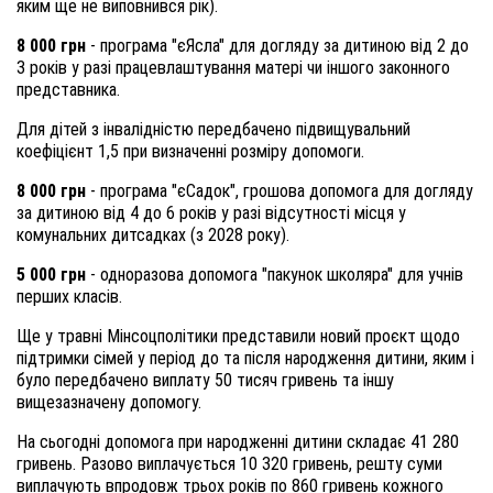
яким ще не виповнився рік).
8 000 грн
- програма "єЯсла" для догляду за дитиною від 2 до
3 років у разі працевлаштування матері чи іншого законного
представника.
Для дітей з інвалідністю передбачено підвищувальний
коефіцієнт 1,5 при визначенні розміру допомоги.
8 000 грн
- програма "єСадок", грошова допомога для догляду
за дитиною від 4 до 6 років у разі відсутності місця у
комунальних дитсадках (з 2028 року).
5 000 грн
- одноразова допомога "пакунок школяра" для учнів
перших класів.
Ще у травні Мінсоцполітики представили новий проєкт щодо
підтримки сімей у період до та після народження дитини, яким і
було передбачено виплату 50 тисяч гривень та іншу
вищезазначену допомогу.
На сьогодні допомога при народженні дитини складає 41 280
гривень. Разово виплачується 10 320 гривень, решту суми
виплачують впродовж трьох років по 860 гривень кожного