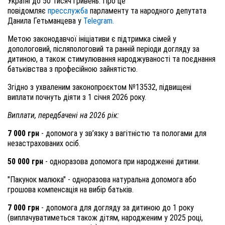
Україні до 50 тисяч гривень. Про це
повідомляє
пресслужба
парламенту та народного депутата
Данила Гетьманцева у
Telegram.
Метою законодавчої ініціативи є підтримка сімей у
допологовий, післяпологовий та ранній періоди догляду за
дитиною, а також стимулювання народжуваності та поєднання
батьківства з професійною зайнятістю.
Згідно з ухваленим законопроєктом №13532, підвищені
виплати почнуть діяти з 1 січня 2026 року.
Виплати, передбачені на 2026 рік:
7 000 грн
- допомога у зв’язку з вагітністю та пологами для
незастрахованих осіб.
50 000 грн
- одноразова допомога при народженні дитини.
"Пакунок малюка" - одноразова натуральна допомога або
грошова компенсація на вибір батьків.
7 000 грн
- допомога для догляду за дитиною до 1 року
(виплачуватиметься також дітям, народженим у 2025 році,