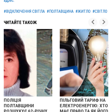
адрес.
#ВІДКЛЮЧЕННЯ СВІТЛА
#ПОЛТАВЩИНА
#ЖИТЛО
#СВІТЛО
ЧИТАЙТЕ ТАКОЖ
ПІЛЬГОВИЙ ТАРИФ НА
ЩО ВІДБУВАЄ
И
ЕЛЕКТРОЕНЕРГІЮ: ХТО
РУХОМ ТРОЛ
-РІЧНУ
МАЄ ПРАВО ТА ЯК ЙОГО
ПІД ЧАС ВІД