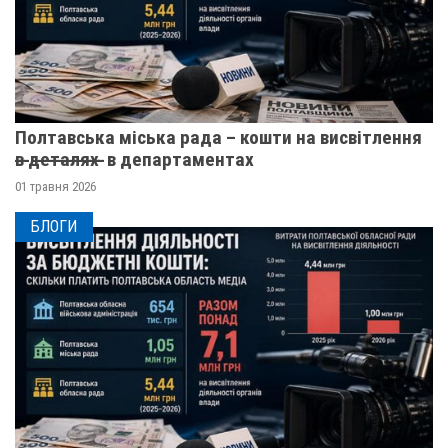
Полтавська міська рада – кошти на висвітлення
в̶ ̶д̶е̶т̶а̶л̶я̶х̶ ̶ в департаментах
01 травня 2026
БЛОГИ