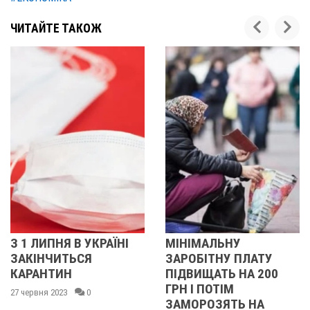
ЧИТАЙТЕ ТАКОЖ
АЇНІ
МІНІМАЛЬНУ
ЧЕРЕЗ СТРИБОК
ЗАРОБІТНУ ПЛАТУ
ДОЛАРА ДО КІН
ПІДВИЩАТЬ НА 200
РОКУ В УКРАЇНІ
ГРН І ПОТІМ
ЗНАЧНО
ЗАМОРОЗЯТЬ НА
ПОДОРОЖЧАЮТ