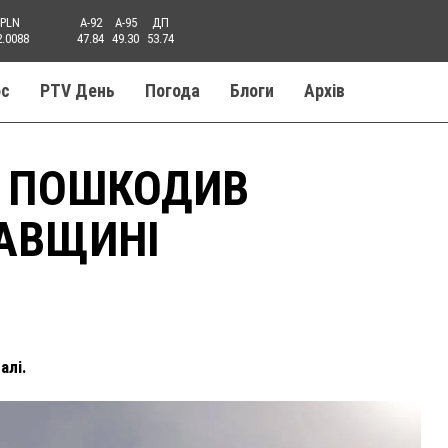
PLN
A-92
A-95
ДП
2.0088
47.84
49.30
53.74
ос
PTV День
Погода
Блоги
Aрхів
Н ПОШКОДИВ
ТАВЩИНІ
алі.