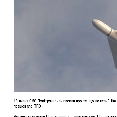
ПОЛІЦІЯ ПОЛТАВЩИНИ РОЗШУКУЄ 62-РІЧНУ
ЛЮДМИЛУ ТИМЧЕНКО
КОМ
26 листопада 2025
0
18 липня 0:58 Повітряні сили писали про те, що летить "Ша
працювало ППО.
Росіяни атакували Полтавщину безпілотниками. Про це пові