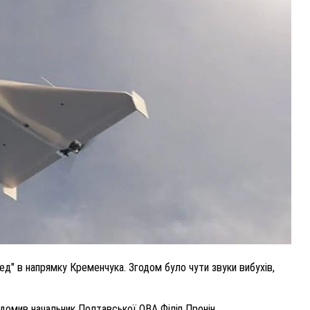
ВНАСЛІДОК ПОРАНЕНЬ, ОТРИМАНИХ НА ВІЙНІ,
ПОМЕР ВОЇН ЮРІЙ ВОЙТИК
25 листопада 2025
0
хед" в напрямку Кременчука. Згодом було чути звуки вибухів,
домив начальник Полтавської ОВА Філіп Пронін.