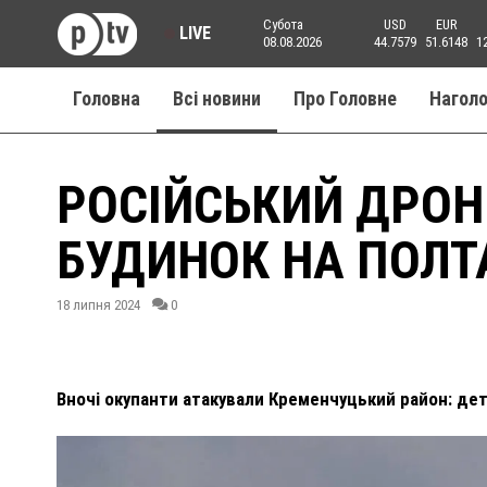
Субота
USD
EUR
LIVE
08.08.2026
44.7579
51.6148
1
Головна
Всі новини
Про Головне
Нагол
РОСІЙСЬКИЙ ДРО
БУДИНОК НА ПОЛ
18 липня 2024
0
Вночі окупанти атакували Кременчуцький район: дет