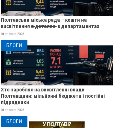
Полтавська міська рада – кошти на
висвітлення в̶ ̶д̶е̶т̶а̶л̶я̶х̶ ̶ в департаментах
01 травня 2026
БЛОГИ
Хто заробляє на висвітленні влади
У ПОЛТАВСЬКІЙ ОБЛАСТІ
У ПОЛТАВСЬКІЙ ОБ
Полтавщини: мільйонні бюджети і постійні
РОЗШУКУЮТЬ 62-РІЧНУ ЗОЮ
РОЗШУКУЮТЬ 82-Р
підрядники
ГРАКОВУ
ГАННУ МЕРКОТАН
01 травня 2026
14 листопада 2025
0
13 листопада 2025
0
БЛОГИ