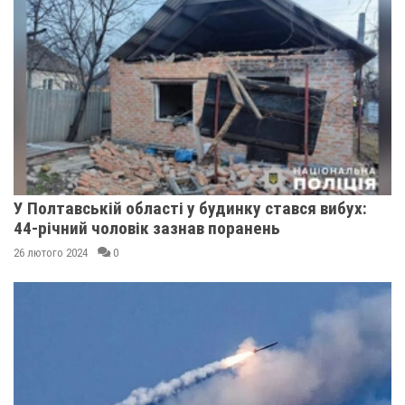
У Полтавській області у будинку стався вибух:
44-річний чоловік зазнав поранень
26 лютого 2024
0