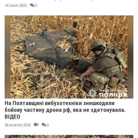
14 січня 2025
0
На Полтавщині вибухотехніки знешкодили
бойову частину дрона рф, яка не здетонувала.
ВІДЕО
08 жовтня 2024
0