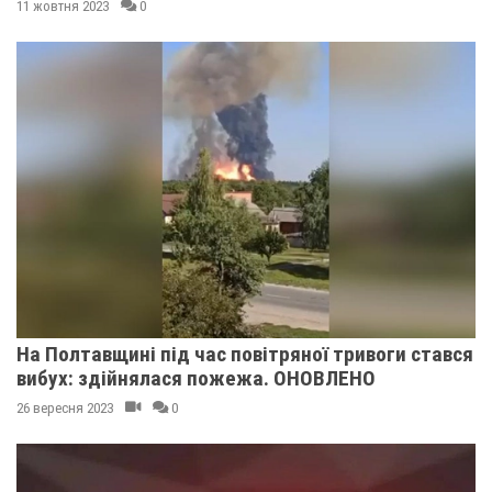
11 жовтня 2023
0
На Полтавщині під час повітряної тривоги стався
вибух: здійнялася пожежа. ОНОВЛЕНО
26 вересня 2023
0