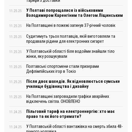
тарифи з доставки
У Полтаві попрощалися із військовими
11.25.25
Володимиром Каренгіним та Олегом Ліщинським
На Полтавщині в пожежі загинув 37-річний чоловік
11.25.25
Судитимуть трьох полтавців, якій виготовляли та
11.25.25
продавали рідини для електронних сигарет
У Полтавській області біля водойми знайшли тіло
11.25.25
жінки, яку розшукували
Полтавські спортсмени стали призерами
11.25.25
Дефлімпійських ігор в Токіо
Після двох шахедів. Як відновлюється сумське
11.25.25
училище будівництва і дизайну
На Полтавщині запровадили графіки аварійних
11.25.25
відключень світла. ОНОВЛЕНО
Пільговий тариф на електроенергію: хто має
11.24.25
право та як його отримати?
У Полтавській області вантажівка на смерть збила 48-
11.24.25
річного чоловіка