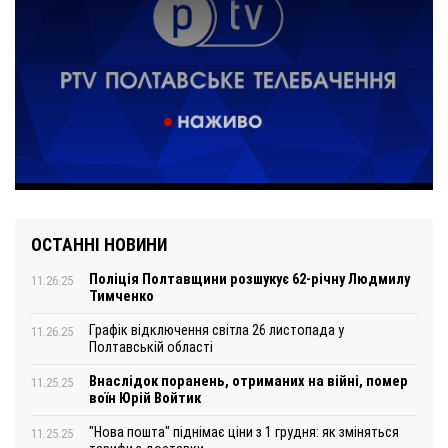
ОСТАННІ НОВИНИ
Поліція Полтавщини розшукує 62-річну Людмилу
11.26.25
Тимченко
Графік відключення світла 26 листопада у
11.26.25
Полтавській області
Внаслідок поранень, отриманих на війні, помер
11.25.25
воїн Юрій Войтик
"Нова пошта" піднімає ціни з 1 грудня: як зміняться
11.25.25