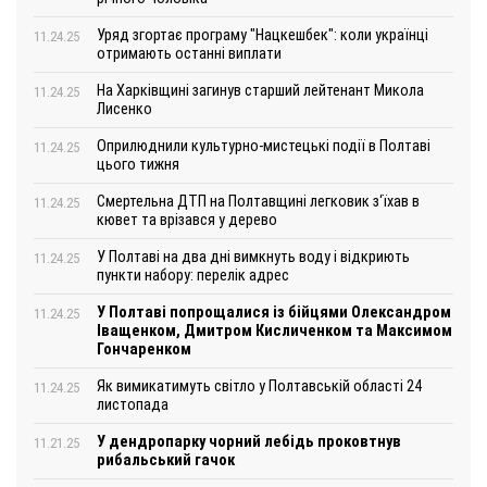
Уряд згортає програму "Нацкешбек": коли українці
11.24.25
отримають останні виплати
На Харківщині загинув старший лейтенант Микола
11.24.25
Лисенко
Оприлюднили культурно-мистецькі події в Полтаві
11.24.25
цього тижня
Смертельна ДТП на Полтавщині легковик з‘їхав в
11.24.25
кювет та врізався у дерево
У Полтаві на два дні вимкнуть воду і відкриють
11.24.25
пункти набору: перелік адрес
У Полтаві попрощалися із бійцями Олександром
11.24.25
Іващенком, Дмитром Кисличенком та Максимом
Гончаренком
Як вимикатимуть світло у Полтавській області 24
11.24.25
листопада
У дендропарку чорний лебідь проковтнув
11.21.25
рибальський гачок