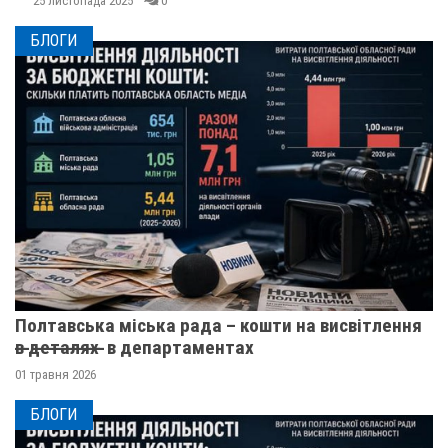
25 листопада 2025
0
БЛОГИ
Полтавська міська рада – кошти на висвітлення
в̶ ̶д̶е̶т̶а̶л̶я̶х̶ ̶ в департаментах
01 травня 2026
БЛОГИ