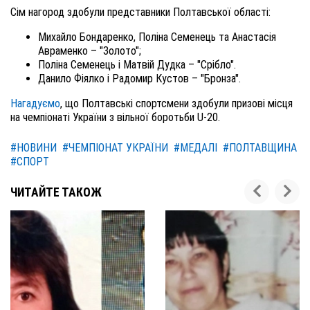
Сім нагород здобули представники Полтавської області:
Михайло Бондаренко, Поліна Семенець та Анастасія
Авраменко – "Золото";
Поліна Семенець і Матвій Дудка – "Срібло".
Данило Фіялко і Радомир Кустов – "Бронза".
Нагадуємо
, що Полтавські спортсмени здобули призові місця
на чемпіонаті України з вільної боротьби U-20.
#НОВИНИ
#ЧЕМПІОНАТ УКРАЇНИ
#МЕДАЛІ
#ПОЛТАВЩИНА
#СПОРТ
ЧИТАЙТЕ ТАКОЖ