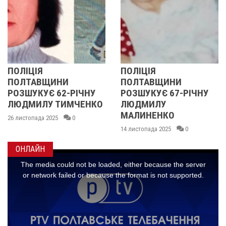
ПОЛІЦІЯ
У ПОЛТАВС
ИНИ
ПОЛТАВЩИНИ
ОБЛАСТІ
62-РІЧНУ
РОЗШУКУЄ 67-РІЧНУ
РОЗШУКУЮ
ТИМЧЕНКО
ЛЮДМИЛУ
РІЧНУ ЗОЮ
МАЛИНЕНКО
5
0
14 листопада 202
14 листопада 2025
0
ОНЛАЙН