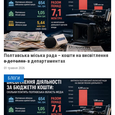
Полтавська міська рада – кошти на висвітлення
в̶ ̶д̶е̶т̶а̶л̶я̶х̶ ̶ в департаментах
01 травня 2026
БЛОГИ