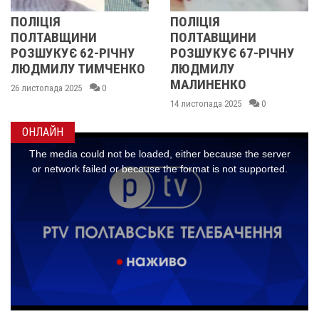
ЦІЯ
ПОЛІЦІЯ
У ПО
ТАВЩИНИ
ПОЛТАВЩИНИ
ОБЛ
УКУЄ 62-РІЧНУ
РОЗШУКУЄ 67-РІЧНУ
РОЗ
МИЛУ ТИМЧЕНКО
ЛЮДМИЛУ
РІЧН
МАЛИНЕНКО
опада 2025
0
14 лист
14 листопада 2025
0
ОНЛАЙН