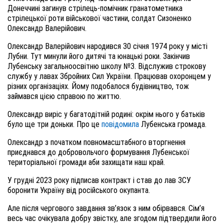
Донеччині загинув стрілець-помічник гранатометника
стрілецької роти військової частини, солдат Сизоненко
Олександр Валерійович.
Олександр Валерійович народився 30 січня 1974 року у місті
Лубни. Тут минули його дитячі та юнацькі роки. Закінчив
Лубенську загальноосвітню школу №3. Відслужив строкову
службу у лавах Збройних Сил України. Працював охоронцем у
різних організаціях. Йому подобалося будівництво, тож
займався цією справою по життю.
Олександр виріс у багатодітній родині: окрім нього у батьків
було ще три доньки. Про це
повідомила
Лубенська громада.
Олександр з початком повномасштабного вторгнення
приєднався до добровольчого формування Лубенської
територіальної громади аби захищати наш край.
У грудні 2023 року підписав контракт і став до лав ЗСУ
боронити Україну від російського окупанта.
Але після чергового завдання зв’язок з ним обірвався. Сім’я
весь час очікувала добру звістку, але згодом підтвердили його