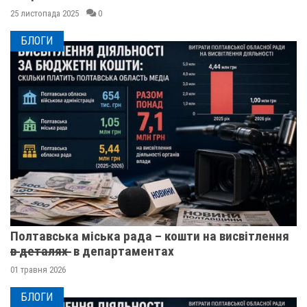
25 листопада 2025
0
БЛОГИ
Полтавська міська рада – кошти на висвітлення
в̶ ̶д̶е̶т̶а̶л̶я̶х̶ ̶ в департаментах
01 травня 2026
БЛОГИ