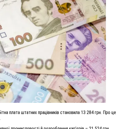
ВНАСЛІДОК ПОРАНЕНЬ, ОТРИМАНИХ НА ВІЙНІ,
ПОМЕР ВОЇН ЮРІЙ ВОЙТИК
25 листопада 2025
0
ітна плата штатних працівників становила 13 284 грн. Про це
.
бувної промисловості й розроблення кар’єрів – 21 524 грн.