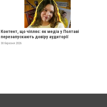
Контент, що чіпляє: як медіа у Полтаві
перезапускають довіру аудиторії
30 березня 2026
ПОЛІЦІЯ ПОЛТАВЩИНИ
У ПОЛТАВСЬКІЙ 
РОЗШУКУЄ 67-РІЧНУ
РОЗШУКУЮТЬ 62
ЛЮДМИЛУ МАЛИНЕНКО
ГРАКОВУ
14 листопада 2025
0
14 листопада 2025
0