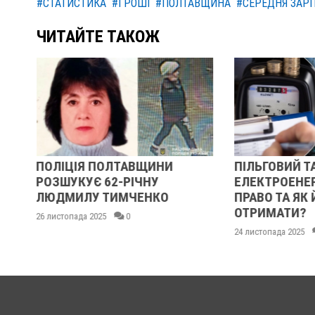
#СТАТИСТИКА
#ГРОШІ
#ПОЛТАВЩИНА
#СЕРЕДНЯ ЗАР
ЧИТАЙТЕ ТАКОЖ
ПІЛЬГОВИЙ ТАРИФ НА
ЗИМОВА ПІ
ЕЛЕКТРОЕНЕРГІЮ: ХТО МАЄ
ОТРИМАТИ 
ПРАВО ТА ЯК ЙОГО
СМАРТФО
ОТРИМАТИ?
18 листопада 20
24 листопада 2025
0