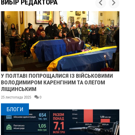
ВИБІР РЕДАКТОРА
У ПОЛТАВІ ПОПРОЩАЛИСЯ ІЗ ВІЙСЬКОВИМИ
ПІ
ВОЛОДИМИРОМ КАРЕНГІНИМ ТА ОЛЕГОМ
СУ
ЛІЩИНСЬКИМ
25 
25 листопада 2025
0
БЛОГИ