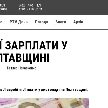
PLN
A-92
A-95
ДП
2.0191
47.84
49.30
53.74
ос
PTV День
Погода
Блоги
Aрхів
Ї ЗАРПЛАТИ У
ЛТАВЩИНІ
Тетяна Наказненко
ої заробітної плати у листопаді на Полтавщині.