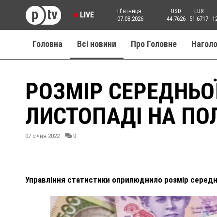
Пʼятниця
USD
EUR
LIVE
07.08.2026
44.7626
51.6717
1
Головна
Всі новини
Про Головне
Нагол
РОЗМІР СЕРЕДНЬО
ЛИСТОПАДІ НА ПО
07 січня 2022
0
Управління статистики оприлюднило розмір середнь