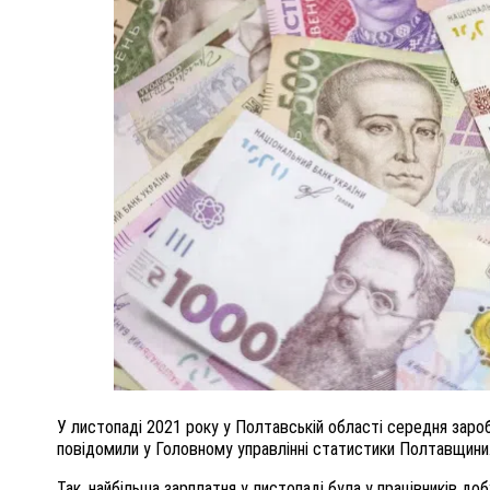
ПОЛІЦІЯ ПОЛТАВЩИНИ РОЗШУКУЄ 62-РІЧНУ
ЛЮДМИЛУ ТИМЧЕНКО
ОМ
26 листопада 2025
0
У листопаді 2021 року у Полтавській області середня зароб
повідомили у Головному управлінні статистики Полтавщини
Так, найбільша зарплатня у листопаді була у працівників до