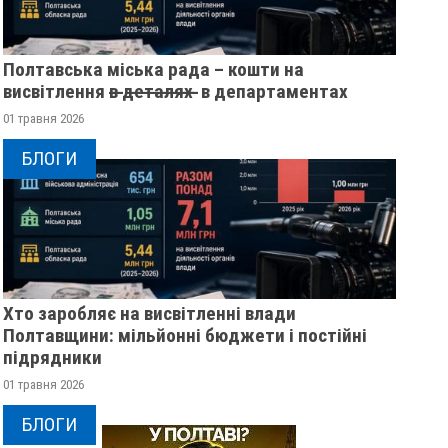
Полтавська міська рада – кошти на
висвітлення в̶ ̶д̶е̶т̶а̶л̶я̶х̶ ̶ в департаментах
01 травня 2026
БЛОГИ
Хто заробляє на висвітленні влади
Полтавщини: мільйонні бюджети і постійні
підрядники
01 травня 2026
БЛОГИ