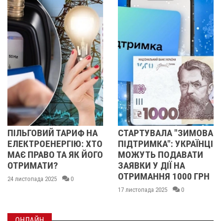
Й ТАРИФ НА
СТАРТУВАЛА "ЗИМОВА
50 ТИСЯЧ
НЕРГІЮ: ХТО
ПІДТРИМКА": УКРАЇНЦІ
ПРИ НАР
О ТА ЯК ЙОГО
МОЖУТЬ ПОДАВАТИ
ДИТИНИ:
И?
ЗАЯВКИ У ДІЇ НА
ПРИЙНЯЛ
ОТРИМАННЯ 1000 ГРН
НОВІ ВИП
025
0
17 листопада 2025
0
06 листопада 2
ОНЛАЙН