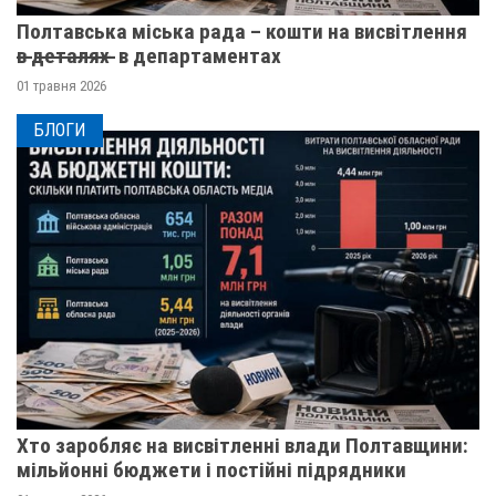
Полтавська міська рада – кошти на висвітлення
в̶ ̶д̶е̶т̶а̶л̶я̶х̶ ̶ в департаментах
01 травня 2026
БЛОГИ
Хто заробляє на висвітленні влади Полтавщини:
мільйонні бюджети і постійні підрядники