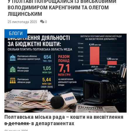
У ПОЛТАВІ ПОПРОЩАЛИСЯ ІЗ ВІЙСЬКОВИМИ
ВОЛОДИМИРОМ КАРЕНГІНИМ ТА ОЛЕГОМ
ЛІЩИНСЬКИМ
25 листопада 2025
0
БЛОГИ
Полтавська міська рада – кошти на висвітлення
в̶ ̶д̶е̶т̶а̶л̶я̶х̶ ̶ в департаментах