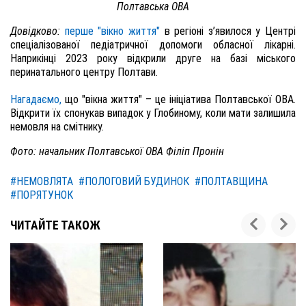
Полтавська ОВА
Довідково:
перше "вікно життя"
в регіоні з’явилося у Центрі
спеціалізованої педіатричної допомоги обласної лікарні.
Наприкінці 2023 року відкрили друге на базі міського
перинатального центру Полтави.
Нагадаємо,
що "вікна життя" – це ініціатива Полтавської ОВА.
Відкрити їх спонукав випадок у Глобиному, коли мати залишила
немовля на смітнику.
Фото: начальник Полтавської ОВА Філіп Пронін
#НЕМОВЛЯТА
#ПОЛОГОВИЙ БУДИНОК
#ПОЛТАВЩИНА
#ПОРЯТУНОК
ЧИТАЙТЕ ТАКОЖ