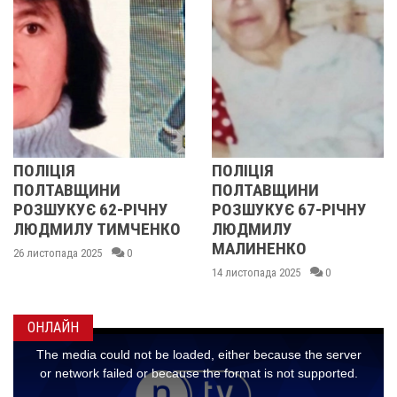
ПОЛІЦІЯ
У ПОЛТАВСЬКІЙ
ПОЛТАВЩИНИ
ОБЛАСТІ
У
РОЗШУКУЄ 67-РІЧНУ
РОЗШУКУЮТЬ 62-
НКО
ЛЮДМИЛУ
РІЧНУ ЗОЮ ГРАКОВ
МАЛИНЕНКО
14 листопада 2025
0
14 листопада 2025
0
ОНЛАЙН