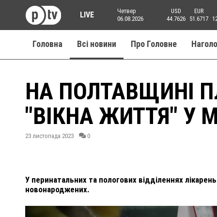
Четвер
USD
EUR
LIVE
06.08.2026
44.7626
51.6717
1
Головна
Всі новини
Про Головне
Нагол
НА ПОЛТАВЩИНІ П
"ВІКНА ЖИТТЯ" У
23 листопада 2023
0
У перинатальних та пологових відділеннях лікарень
новонароджених.