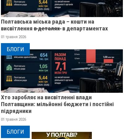
Полтавська міська рада – кошти на
висвітлення в̶ ̶д̶е̶т̶а̶л̶я̶х̶ ̶ в департаментах
01 травня 2026
БЛОГИ
Хто заробляє на висвітленні влади
Полтавщини: мільйонні бюджети і постійні
підрядники
01 травня 2026
БЛОГИ