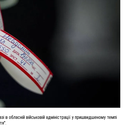
ВНАСЛІДОК ПОРАНЕНЬ, ОТРИМАНИХ НА ВІЙНІ,
ПОМЕР ВОЇН ЮРІЙ ВОЙТИК
25 листопада 2025
0
зі в обласній військовій адміністрації у пришвидшеному темпі
тя".