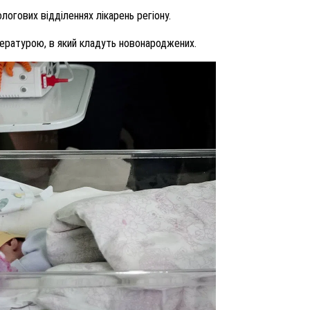
логових відділеннях лікарень регіону.
пературою, в який кладуть новонароджених.