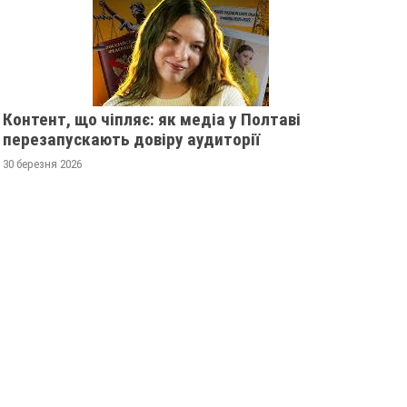
Контент, що чіпляє: як медіа у Полтаві
перезапускають довіру аудиторії
30 березня 2026
ТАВСЬКІЙ ОБЛАСТІ
У ПОЛТАВСЬКІЙ ОБЛАСТІ
КУЮТЬ 62-РІЧНУ ЗОЮ
РОЗШУКУЮТЬ 82-РІЧНУ
ВУ
ГАННУ МЕРКОТАН
да 2025
0
13 листопада 2025
0