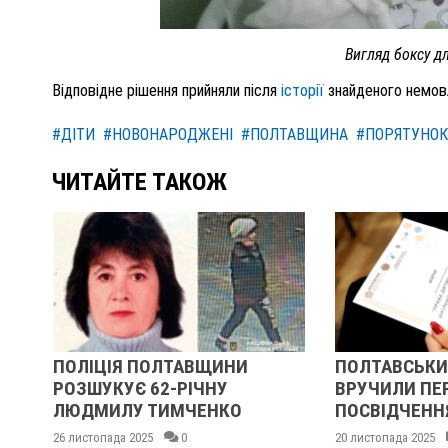
Вигляд боксу 
Відповідне рішення прийняли після
історії
знайденого немовл
#ДІТИ
#НОВОНАРОДЖЕНІ
#ПОЛТАВЩИНА
#ПОРЯТУНОК
ЧИТАЙТЕ ТАКОЖ
ПОЛІЦІЯ ПОЛТАВЩИНИ
ПОЛТАВСЬКИМ ШКО
РОЗШУКУЄ 62-РІЧНУ
ВРУЧИЛИ ПЕРШІ
ЛЮДМИЛУ ТИМЧЕНКО
ПОСВІДЧЕННЯ ОМБУ
6 листопада 2025
0
20 листопада 2025
0