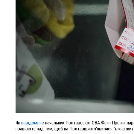
ПОЛІЦІЯ ПОЛТАВЩИНИ РОЗШУКУЄ 62-РІЧНУ
ЛЮДМИЛУ ТИМЧЕНКО
ОМ
26 листопада 2025
0
Як
повідомляє
начальник Полтавської ОВА Філіп Пронін, нара
працюють над тим, щоб на Полтавщині з'явилися "вікна жит