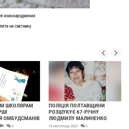
для новонароджених
яти на смітнику.
ЛЯРАМ
ПОЛІЦІЯ ПОЛТАВЩИНИ
У ПОЛ
РОЗШУКУЄ 67-РІЧНУ
РОЗШУ
ДСМАНІВ
ЛЮДМИЛУ МАЛИНЕНКО
ГРАКО
14 листопада 2025
0
14 листопа