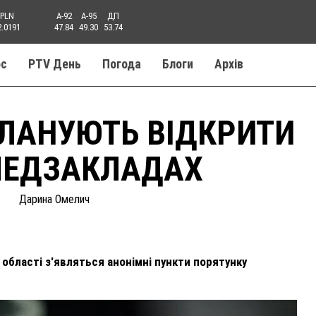
PLN
A-92
A-95
ДП
2.0191
47.84
49.30
53.74
ос
PTV День
Погода
Блоги
Aрхів
ЛАНУЮТЬ ВІДКРИТИ
 МЕДЗАКЛАДАХ
Дарина Омелич
 області з'являться анонімні пункти порятунку