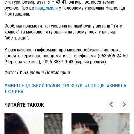
статури, розмір взуття – 40-41, очі карі, волосся темно-
русяве. Про це
повідомили
у Головному управлінні Нацполіції
Полтавщини.
Особливі прикмети: татуювання на лівій руці у вигляді "п’яти
крапок" та масивне татуювання на лівому плечі у вигляді
"абстракції".
У разі наявності інформації про місцеперебування чоловіка,
просять терміново повідомити за телефонами: (05355)5-24-50
(Чергова частина), (095)388-99-43 (карний розшук).
Фото: ГУ Нацполіції Полтавщини
#МИРГОРОДСЬКИЙ РАЙОН
#РОЗШУК
#ПОЛІЦІЯ
#ЗНИКЛА
ЛЮДИНА
ЧИТАЙТЕ ТАКОЖ