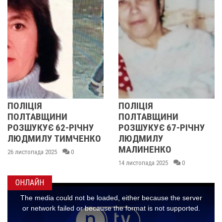
ПОЛІЦІЯ
У ПОЛТАВСЬКІЙ
ПОЛТАВЩИНИ
ОБЛАСТІ
ІЧНУ
РОЗШУКУЄ 67-РІЧНУ
РОЗШУКУЮТЬ 6
ЧЕНКО
ЛЮДМИЛУ
РІЧНУ ЗОЮ ГРА
МАЛИНЕНКО
14 листопада 2025
0
14 листопада 2025
0
ОНЛАЙН