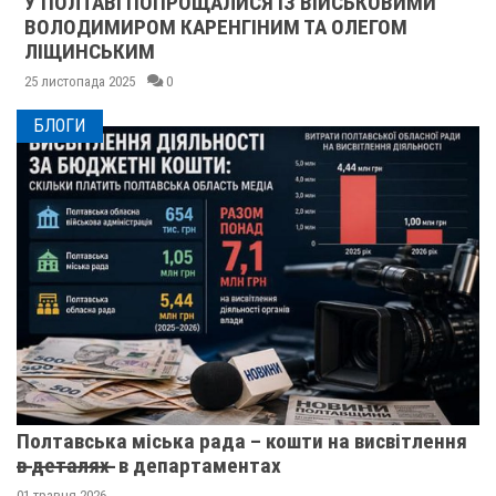
У ПОЛТАВІ ПОПРОЩАЛИСЯ ІЗ ВІЙСЬКОВИМИ
ВОЛОДИМИРОМ КАРЕНГІНИМ ТА ОЛЕГОМ
ЛІЩИНСЬКИМ
25 листопада 2025
0
БЛОГИ
Полтавська міська рада – кошти на висвітлення
в̶ ̶д̶е̶т̶а̶л̶я̶х̶ ̶ в департаментах
01 травня 2026