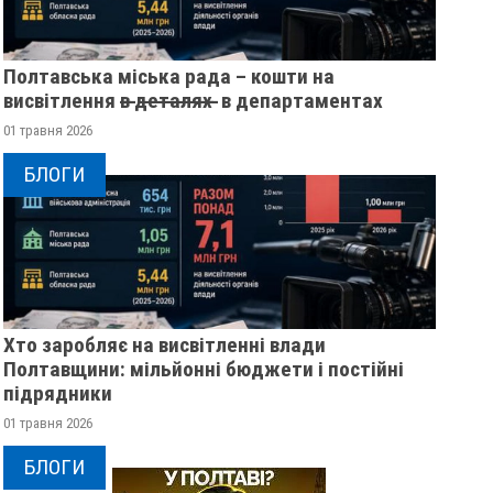
Полтавська міська рада – кошти на
висвітлення в̶ ̶д̶е̶т̶а̶л̶я̶х̶ ̶ в департаментах
01 травня 2026
БЛОГИ
Хто заробляє на висвітленні влади
Полтавщини: мільйонні бюджети і постійні
підрядники
01 травня 2026
БЛОГИ