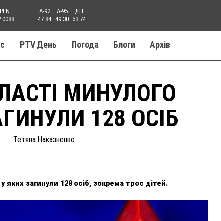
PLN
A-92
A-95
ДП
2.0088
47.84
49.30
53.74
ос
PTV День
Погода
Блоги
Aрхів
БЛАСТІ МИНУЛОГО
АГИНУЛИ 128 ОСІБ
Тетяна Наказненко
 яких загинули 128 осіб, зокрема троє дітей.