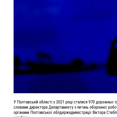
ПОЛІЦІЯ ПОЛТАВЩИНИ РОЗШУКУЄ 62-РІЧНУ
ЛЮДМИЛУ ТИМЧЕНКО
ОМ
26 листопада 2025
0
У Полтавській області у 2021 році сталися 970 дорожньо-тра
словами директора Департаменту з питань оборонної робот
органами Полтавської облдержадміністрації Віктора Стеблян