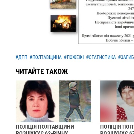
#ДТП
#ПОЛТАВЩИНА
#ПОЖЕЖІ
#СТАТИСТИКА
#ЗАГИ
ЧИТАЙТЕ ТАКОЖ
ЩИНИ
ПОЛІЦІЯ ПОЛТАВЩИНИ
У П
НУ
РОЗШУКУЄ 67-РІЧНУ
РОЗ