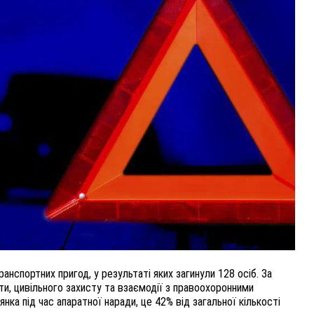
ВНАСЛІДОК ПОРАНЕНЬ, ОТРИМАНИХ НА ВІЙНІ,
ПОМЕР ВОЇН ЮРІЙ ВОЙТИК
25 листопада 2025
0
нспортних пригод, у результаті яких загинули 128 осіб. За
и, цивільного захисту та взаємодії з правоохоронними
ка під час апаратної наради, це 42% від загальної кількості