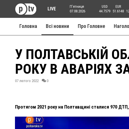
Пʼятниця
USD
EUR
LIVE
07.08.2026
44.7579
51.6148
1
Головна
Всі новини
Про Головне
Нагол
У ПОЛТАВСЬКІЙ О
РОКУ В АВАРІЯХ З
07 лютого 2022
0
Протягом 2021 року на Полтавщині сталися 970 ДТП, у