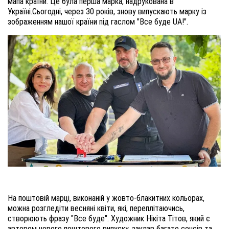
мапа країни. Це була перша марка, надрукована в
Україні.Сьогодні, через 30 років, знову випускають марку із
зображенням нашої країни під гаслом "Все буде UA!".
На поштовій марці, виконаній у жовто-блакитних кольорах,
можна розгледіти весняні квіти, які, переплітаючись,
створюють фразу "Все буде". Художник Нікіта Тітов, який є
автором нового поштового випуску, заклав багато сенсів та