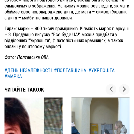
символізму в зображення. На ньому можна розгледіти, як мати
обіймає своє новонароджене дитя, де мати – символ України,
а дитя – майбутнє нашої держави.
Тираж марки – 800 тисяч примірників. Кількість марок в аркуші
– 8. Продукцію випуску "Все буде UA!" можна придбати у
відділеннях "Укрпошти", філателістичних крамницях, а також
онлайн у поштовому маркеті.
Фото: Полтавська ОВА
#ДЕНЬ НЕЗАЛЕЖНОСТІ
#ПОЛТАВЩИНА
#УКРПОШТА
#МАРКА
ЧИТАЙТЕ ТАКОЖ