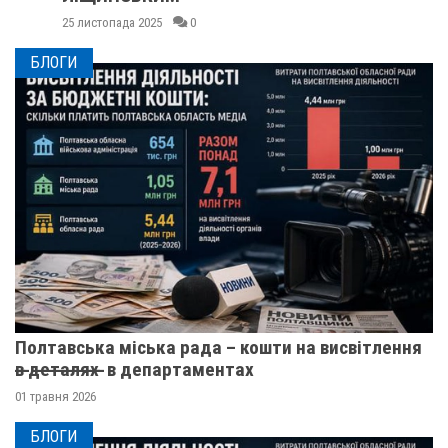
25 листопада 2025
0
БЛОГИ
Полтавська міська рада – кошти на висвітлення
в̶ ̶д̶е̶т̶а̶л̶я̶х̶ ̶ в департаментах
01 травня 2026
БЛОГИ