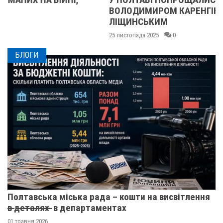
ВОЛОДИМИРОМ КАРЕНГІНИМ ТА ОЛЕГОМ
ЛІЩИНСЬКИМ
25 листопада 2025
0
БЛОГИ
Полтавська міська рада – кошти на висвітлення
в̶ ̶д̶е̶т̶а̶л̶я̶х̶ ̶ в департаментах
01 травня 2026