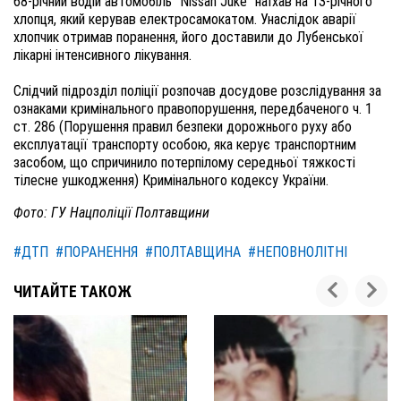
68-річний водій автомобіль "Nissan Juke" наїхав на 13-річного
хлопця, який керував електросамокатом. Унаслідок аварії
хлопчик отримав поранення, його доставили до Лубенської
лікарні інтенсивного лікування.
Слідчий підрозділ поліції розпочав досудове розслідування за
ознаками кримінального правопорушення, передбаченого ч. 1
ст. 286 (Порушення правил безпеки дорожнього руху або
експлуатації транспорту особою, яка керує транспортним
засобом, що спричинило потерпілому середньої тяжкості
тілесне ушкодження) Кримінального кодексу України.
Фото: ГУ Нацполіції Полтавщини
#ДТП
#ПОРАНЕННЯ
#ПОЛТАВЩИНА
#НЕПОВНОЛІТНІ
ЧИТАЙТЕ ТАКОЖ