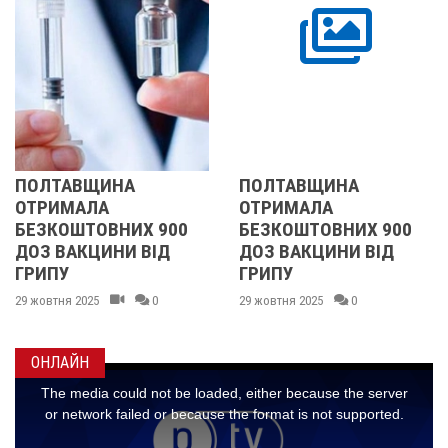
ВЩИНА
ПОЛТАВЩИНА
ПОЛТАВ
АЛА
ОТРИМАЛА
ДО ДРУ
ТОВНИХ 900
БЕЗКОШТОВНИХ 900
ЛАПКОФ
КЦИНИ ВІД
ДОЗ ВАКЦИНИ ВІД
ФЕСТИВ
ГРИПУ
ТА ПРИ
ТВАРИН
025
0
29 жовтня 2025
0
11 серпня 2
ОНЛАЙН