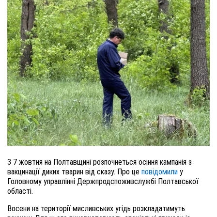
З 7 жовтня на Полтавщині розпочнеться осіння кампанія з
вакцинації диких тварин від сказу. Про це
повідомили
у
Головному управлінні
Держпродспоживслужбі Полтав
ської
області
.
Восени на території мисливських угідь розкладатимуть