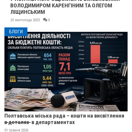
ВОЛОДИМИРОМ КАРЕНГІНИМ ТА ОЛЕГОМ
ЛІЩИНСЬКИМ
25 листопада 2025
0
БЛОГИ
Полтавська міська рада – кошти на висвітлення
в̶ ̶д̶е̶т̶а̶л̶я̶х̶ ̶ в департаментах
01 травня 2026