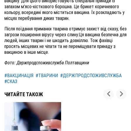
вакцину. Для цього використовують спеціальні принади із
запахом м’ясо-кісткового борошна. Це брикет коричневого
кольору, всередині якого міститься вакцина. Їх розкладають у
місцях перебування диких тварин.
Після поїдання приманки тварина отримує захист від сказу, без
загрози поширення вірусу через слину.Ця вакцина безпечна для
людей, інших тварин і не шкодить довкіллю. Тож фахівці
просять місцевих не чіпати та не переміщувати принаду з
вакциною в інше місце.
Фото: Держпродспоживслужба Полтавщини
#ВАКЦИНАЦІЯ
#ТВАРИНИ
#ДЕРЖПРОДСПОЖИВСЛУЖБА
#СКАЗ
ЧИТАЙТЕ ТАКОЖ