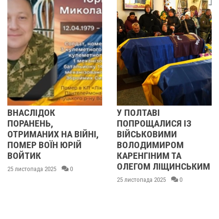
У ПОЛТАВІ
У ПОЛТАВІ
ПОПРОЩАЛИСЯ ІЗ
ПОПРОЩАЛИСЯ ІЗ
ЙНІ,
ВІЙСЬКОВИМИ
БІЙЦЯМИ
ВОЛОДИМИРОМ
ОЛЕКСАНДРОМ
КАРЕНГІНИМ ТА
ІВАЩЕНКОМ,
ОЛЕГОМ ЛІЩИНСЬКИМ
ДМИТРОМ
КИСЛИЧЕНКОМ ТА
25 листопада 2025
0
МАКСИМОМ
ГОНЧАРЕНКОМ
24 листопада 2025
0