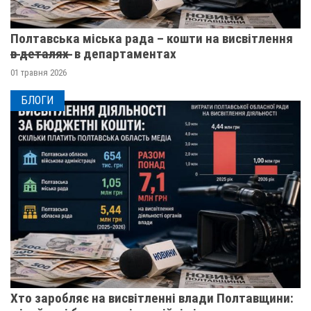
Полтавська міська рада – кошти на висвітлення
в̶ ̶д̶е̶т̶а̶л̶я̶х̶ ̶ в департаментах
01 травня 2026
БЛОГИ
Хто заробляє на висвітленні влади Полтавщини: