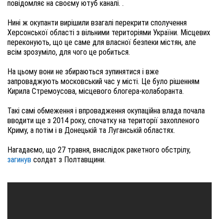
повідомляє на своєму ютуб каналі. .

Нині ж окупанти вирішили взагалі перекрити сполучення 
Херсонської області з вільними територіями України. Місцевих 
переконують, що це саме для власної безпеки містян, але 
всім зрозуміло, для чого це робиться.

На цьому вони не збираються зупинятися і вже 
запроваджують московський час у місті. Це було рішенням 
Кирила Стремоусова, місцевого блогера-колаборанта.

Такі самі обмеження і впровадження окупаційна влада почала 
вводити ще з 2014 року, спочатку на території захопленого 
Криму, а потім і в Донецькій та Луганській областях.

Нагадаємо, що 27 травня, внаслідок ракетного обстрілу, 
загинув
 солдат з Полтавщини.