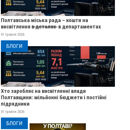
Полтавська міська рада – кошти на
висвітлення в̶ ̶д̶е̶т̶а̶л̶я̶х̶ ̶ в департаментах
01 травня 2026
БЛОГИ
Хто заробляє на висвітленні влади
Полтавщини: мільйонні бюджети і постійні
підрядники
01 травня 2026
БЛОГИ