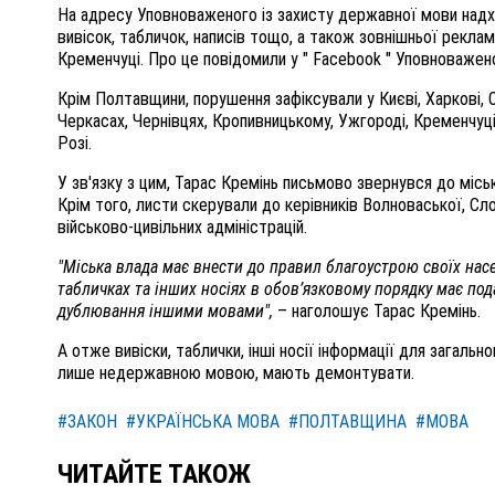
На адресу Уповноваженого із захисту державної мови на
вивісок, табличок, написів тощо, а також зовнішньої рекла
Кременчуці. Про це повідомили у " Facebook " Уповноважен
Крім Полтавщини, порушення зафіксували у Києві, Харкові, Од
Черкасах, Чернівцях, Кропивницькому, Ужгороді, Кременчуці
Розі.
У зв'язку з цим, Тарас Кремінь письмово звернувся до місь
Крім того, листи скерували до керівників Волноваської, Сл
військово-цивільних адміністрацій.
"Міська влада має внести до правил благоустрою своїх насе
табличках та інших носіях в обов’язковому порядку має п
дублювання іншими мовами",
– наголошує Тарас Кремінь.
А отже вивіски, таблички, інші носії інформації для загаль
лише недержавною мовою, мають демонтувати.
#ЗАКОН
#УКРАЇНСЬКА МОВА
#ПОЛТАВЩИНА
#МОВА
ЧИТАЙТЕ ТАКОЖ