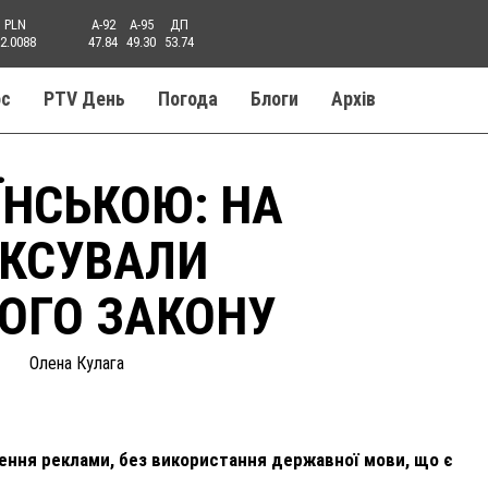
PLN
A-92
A-95
ДП
2.0088
47.84
49.30
53.74
ос
PTV День
Погода
Блоги
Aрхів
ЇНСЬКОЮ: НА
ІКСУВАЛИ
ОГО ЗАКОНУ
Олена Кулага
щення реклами, без використання державної мови, що є