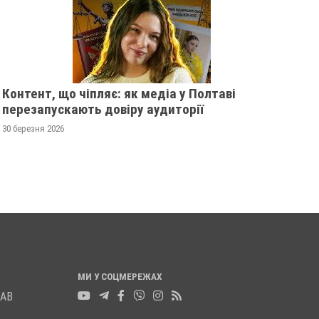
Контент, що чіпляє: як медіа у Полтаві
перезапускають довіру аудиторії
У ПОЛТАВСЬКІЙ ОБЛАСТІ
ПОЛІЦІЯ ПОЛТАВ
30 березня 2026
РОЗШУКУЮТЬ 82-РІЧНУ
РОЗШУКУЄ 69-РІЧ
ГАННУ МЕРКОТАН
МИХАЙЛА УДОДА
13 листопада 2025
0
12 листопада 2025
0
МИ У СОЦМЕРЕЖАХ
ЛАВ