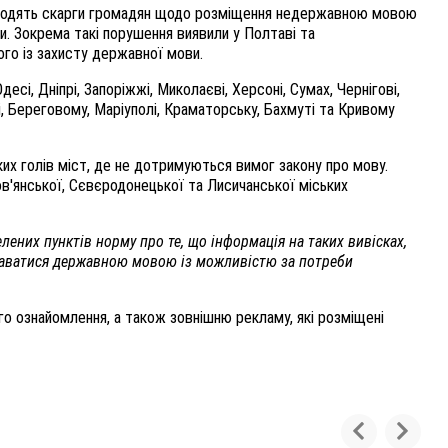
дходять скарги громадян щодо розміщення недержавною мовою
ми. Зокрема такі порушення виявили у Полтаві та
ого із захисту державної мови.
есі, Дніпрі, Запоріжжі, Миколаєві, Херсоні, Сумах, Чернігові,
, Береговому, Маріуполі, Краматорську, Бахмуті та Кривому
ких голів міст, де не дотримуються вимог закону про мову.
ов'янської, Сєвєродонецької та Лисичанської міських
лених пунктів норму про те, що інформація на таких вивісках,
одаватися державною мовою із можливістю за потреби
ного ознайомлення, а також зовнішню рекламу, які розміщені