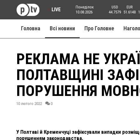
Понеділок
USD
EUR
LIVE
10.08.2026
44.7579
51.6148
1
Головна
Всі новини
Про Головне
Нагол
РЕКЛАМА НЕ УКРА
ПОЛТАВЩИНІ ЗАФ
ПОРУШЕННЯ МОВН
10 лютого 2022
0
У Полтаві й Кременчуці зафіксували випадки розмі
порушенням законодавства.