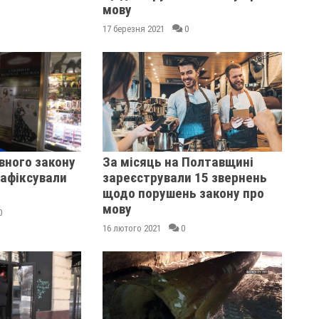
мову
17 березня 2021
0
овного закону
За місяць на Полтавщині
зафіксували
зареєстрували 15 звернень
щодо порушень закону про
мову
0
16 лютого 2021
0