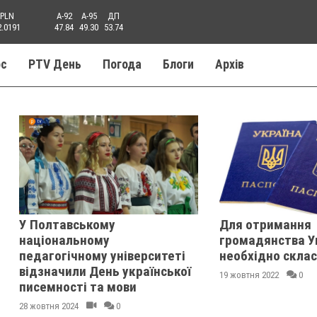
PLN
A-92
A-95
ДП
2.0191
47.84
49.30
53.74
ос
PTV День
Погода
Блоги
Aрхів
У Полтавському
Для отримання
національному
громадянства У
педагогічному університеті
необхідно склас
відзначили День української
19 жовтня 2022
0
писемності та мови
28 жовтня 2024
0