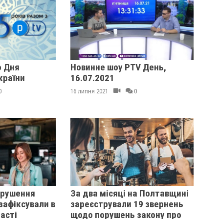
 Дня
Новинне шоу PTV День,
країни
16.07.2021
0
16 липня 2021
0
орушення
За два місяці на Полтавщині
зафіксували в
зареєстрували 19 звернень
асті
щодо порушень закону про