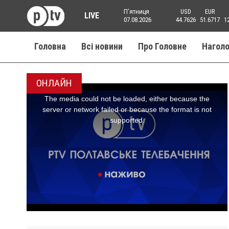
Пʼятниця
USD
EUR
LIVE
07.08.2026
44.7626
51.6717
1
Головна
Всі новини
Про Головне
Нагол
ОНЛАЙН