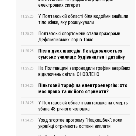
електронних сигарет
У Полтавській області біля водойми знайшли
11.25.25
тіло жінки, яку розшукували
Полтавські спортсмени стали призерами
11.25.25
Дефлімпійських ігор в Токіо
Після двох шахедів. Як відновлюється
11.25.25
сумське училище будівництва і дизайну
На Полтавщині запровадили графіки аварійних
11.25.25
відключень світла. ОНОВЛЕНО
Пільговий тариф на електроенергію: хто
11.24.25
має право та як його отримати?
У Полтавській області вантажівка на смерть
11.24.25
збила 48-річного чоловіка
Уряд згортає програму "Нацкешбек": коли
11.24.25
українці отримають останні виплати