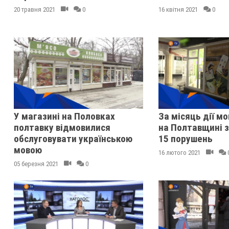
20 травня 2021
0
16 квітня 2021
0
У магазині на Половках
За місяць дії м
полтавку відмовилися
на Полтавщині 
обслуговувати українською
15 порушень
мовою
16 лютого 2021
05 березня 2021
0