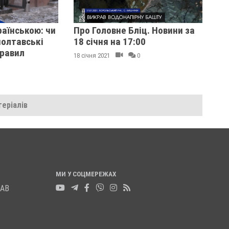
раїнською: чи
Про Головне Бліц. Новини за
олтавські
18 січня на 17:00
правил
18 січня 2021
0
еріалів
МИ У СОЦМЕРЕЖАХ
ЛАВ