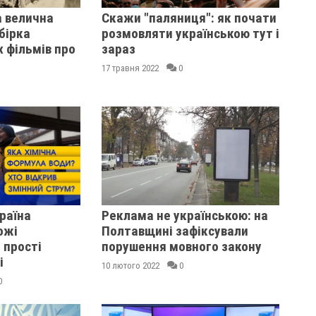
а велична
Скажи "паляниця": як почати
бірка
розмовляти українською тут і
 фільмів про
зараз
17 травня 2022
0
раїна
Реклама не українською: на
ожі
Полтавщині зафіксували
 прості
порушення мовного закону
і
10 лютого 2022
0
0