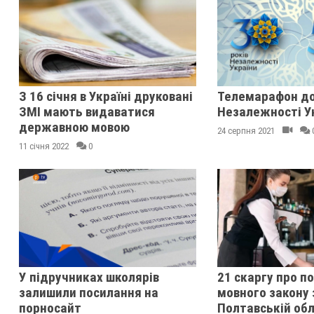
З 16 січня в Україні друковані
Телемарафон до
ЗМІ мають видаватися
Незалежності У
державною мовою
24 серпня 2021
11 січня 2022
0
У підручниках школярів
21 скаргу про п
залишили посилання на
мовного закону 
порносайт
Полтавській обл