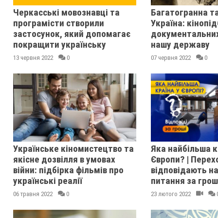
Черкасські мовознавці та
Багатогранна т
програмісти створили
Україна: кінопід
застосунок, який допомагає
документальних
покращити українську
нашу державу
13 червня 2022
0
07 червня 2022
0
Українське кіномистецтво та
Яка найбільша к
якісне дозвілля в умовах
Європи? | Перех
війни: підбірка фільмів про
відповідають на
українські реалії
питання за грош
06 травня 2022
0
23 лютого 2022