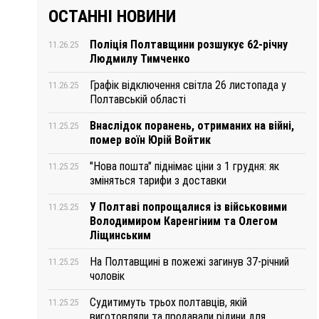
ОСТАННІ НОВИНИ
Поліція Полтавщини розшукує 62-річну
11.26.25
Людмилу Тимченко
Графік відключення світла 26 листопада у
11.26.25
Полтавській області
Внаслідок поранень, отриманих на війні,
11.25.25
помер воїн Юрій Войтик
"Нова пошта" піднімає ціни з 1 грудня: як
11.25.25
зміняться тарифи з доставки
У Полтаві попрощалися із військовими
11.25.25
Володимиром Каренгіним та Олегом
Ліщинським
На Полтавщині в пожежі загинув 37-річний
11.25.25
чоловік
Судитимуть трьох полтавців, якій
11.25.25
виготовляли та продавали рідини для