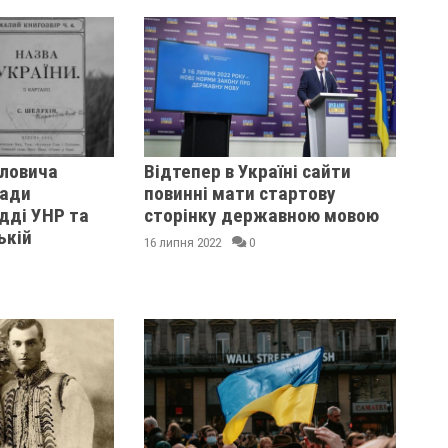
вловича
Відтепер в Україні сайти
сади
повинні мати стартову
дді УНР та
сторінку державною мовою
ькій
16 липня 2022
0