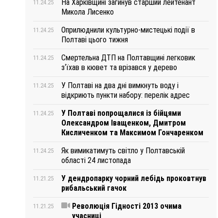
На Харківщині загинув старший лейтенант
11.24.25
Микола Лисенко
Оприлюднили культурно-мистецькі події в
11.24.25
Полтаві цього тижня
Смертельна ДТП на Полтавщині легковик
11.24.25
з‘їхав в кювет та врізався у дерево
У Полтаві на два дні вимкнуть воду і
11.24.25
відкриють пункти набору: перелік адрес
У Полтаві попрощалися із бійцями
11.24.25
Олександром Іващенком, Дмитром
Кисличенком та Максимом Гончаренком
Як вимикатимуть світло у Полтавській
11.24.25
області 24 листопада
У дендропарку чорний лебідь проковтнув
11.21.25
рибальський гачок
Революція Гідності 2013 очима
11.21.25
учасниці