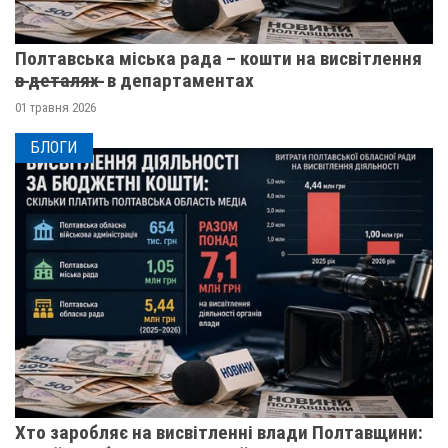
Полтавська міська рада – кошти на висвітлення
в̶ ̶д̶е̶т̶а̶л̶я̶х̶ ̶ в департаментах
01 травня 2026
БЛОГИ
Хто заробляє на висвітленні влади Полтавщини: