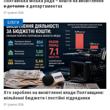
Полтавська міська рада – кошти на висвітлення
в̶ ̶д̶е̶т̶а̶л̶я̶х̶ ̶ в департаментах
01 травня 2026
БЛОГИ
Хто заробляє на висвітленні влади Полтавщини:
мільйонні бюджети і постійні підрядники
01 травня 2026