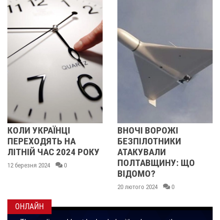
ЛИ УКРАЇНЦІ
ВНОЧІ ВОРОЖІ
НІ
РЕХОДЯТЬ НА
БЕЗПІЛОТНИКИ
НА
ТНІЙ ЧАС 2024 РОКУ
АТАКУВАЛИ
ВІ
ПОЛТАВЩИНУ: ЩО
ерезня 2024
0
16 л
ВІДОМО?
20 лютого 2024
0
ОНЛАЙН