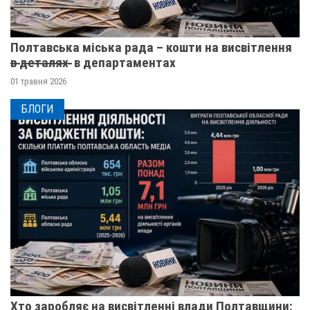
Полтавська міська рада – кошти на висвітлення
в̶ ̶д̶е̶т̶а̶л̶я̶х̶ ̶ в департаментах
01 травня 2026
БЛОГИ
Хто заробляє на висвітленні влади Полтавщини: