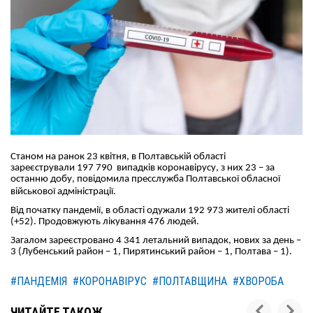
Станом на ранок 2
3
квітня
,
в Полтавській області
зареєстрували
197 790 випадків коронавірусу, з них
23
– за
останню добу, повідомила пресслужба Полтавської обласної
військової адміністрації.
Від початку пандемії, в області о
дужали 192 973 жителі області
(+52). Продовжують лікування 476 людей.
Загалом
зареєстровано 4 341 летальний випадок, нових за день –
3 (Лубенський район – 1, Пирятинський район – 1, Полтава – 1).
#ПАНДЕМІЯ
#КОРОНАВІРУС
#ПОЛТАВЩИНА
#ХВОРОБА
ЧИТАЙТЕ ТАКОЖ