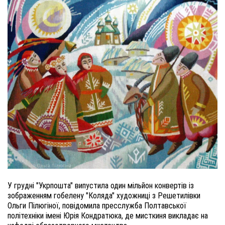
У грудні "Укрпошта" випустила один мільйон конвертів із
зображенням гобелену "Коляда" художниці з Решетилівки
Ольги Пілюгіної, повідомила пресслужба Полтавської
політехніки імені Юрія Кондратюка, де мисткиня викладає на