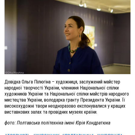
Довідка Ольга Пілюгіна – художниця, заслужений майстер
народної творчості України, членкиня Національної спілки
художників України та Національної спілки майстрів народного
мистецтва України, володарка гранту Президента України. Її
високохудожні твори неодноразово експонувалися у кращих
виставкових залах та провідних музеях країни.
фото: Полтавська політехніка імені Юрія Кондратюка