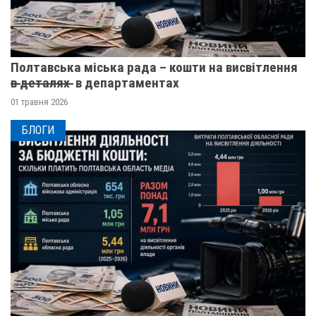
Полтавська міська рада – кошти на висвітлення
в̶ ̶д̶е̶т̶а̶л̶я̶х̶ ̶ в департаментах
01 травня 2026
БЛОГИ