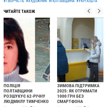
#ТВОРЧІСТЬ
#ХУДОЖНИК
#ПОЛТАВЩИНА
#УКРПОШТА
ЧИТАЙТЕ ТАКОЖ
ЗИМОВА ПІДТРИМКА
ПОЛІЦІЯ
И
2025: ЯК ОТРИМАТИ
ПОЛТАВЩИН
-РІЧНУ
1000 ГРН БЕЗ
РОЗШУКУЄ 67
ИМЧЕНКО
СМАРТФОНА
ЛЮДМИЛУ
МАЛИНЕНКО