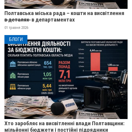
Полтавська міська рада – кошти на висвітлення
в̶ ̶д̶е̶т̶а̶л̶я̶х̶ ̶ в департаментах
01 травня 2026
БЛОГИ
Хто заробляє на висвітленні влади Полтавщини:
мільйонні бюджети і постійні підрядники