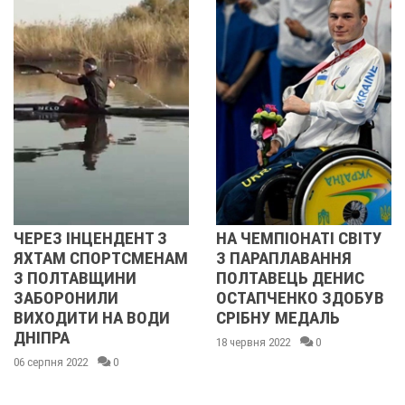
НДЕНТ З
НА ЧЕМПІОНАТІ СВІТУ
ПОЛТАВЕЦЬ
РТСМЕНАМ
З ПАРАПЛАВАННЯ
ВІРЧЕНКО С
ИНИ
ПОЛТАВЕЦЬ ДЕНИС
ЧЕМПІОНОМ 
ЛИ
ОСТАПЧЕНКО ЗДОБУВ
ПАРАПЛАВА
НА ВОДИ
СРІБНУ МЕДАЛЬ
17 червня 2022
18 червня 2022
0
0