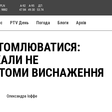
PLN
A-92
A-95
ДП
1.9882
47.84
49.30
53.74
ос
PTV День
Погода
Блоги
Aрхів
ВТОМЛЮВАТИСЯ:
КАЛИ НЕ
ПТОМИ ВИСНАЖЕННЯ
Олександра Іоффе