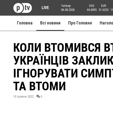
Четвер
USD
EUR
LIVE
06.08.2026
44.6895
51.6253
1
Головна
Всі новини
Про Головне
Нагол
КОЛИ ВТОМИВСЯ 
УКРАЇНЦІВ ЗАКЛИ
ІГНОРУВАТИ СИМ
ТА ВТОМИ
10 травня 2022
0