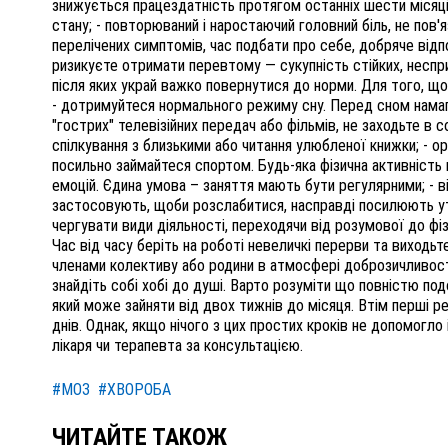
знижується працездатність протягом останніх шести місяців
стану; - повторюваний і наростаючий головний біль, не пов'
перелічених симптомів, час подбати про себе, добряче відп
ризикуєте отримати перевтому — сукупність стійких, неспри
після яких украй важко повернутися до норми. Для того, щ
- дотримуйтеся нормального режиму сну. Перед сном намага
"гострих" телевізійних передач або фільмів, не заходьте в
спілкування з близькими або читання улюбленої книжки; - о
посильно займайтеся спортом. Будь-яка фізична активність 
емоцій. Єдина умова – заняття мають бути регулярними; - ві
застосовують, щоби розслабитися, насправді посилюють ут
чергувати види діяльності, переходячи від розумової до фіз
Час від часу беріть на роботі невеличкі перерви та виходь
членами колективу або родини в атмосфері доброзичливості, 
знайдіть собі хобі до душі. Варто розуміти що повністю по
який може зайняти від двох тижнів до місяця. Втім перші р
днів. Однак, якщо нічого з цих простих кроків не допомогло
лікаря чи терапевта за консультацією.
#МОЗ
#ХВОРОБА
ЧИТАЙТЕ ТАКОЖ