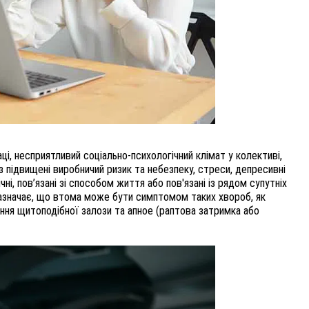
, несприятливий соціально-психологічний клімат у колективі,
рез підвищені виробничий ризик та небезпеку, стреси, депресивні
чні, пов’язані зі способом життя або пов'язані із рядом супутніх
зазначає, що втома може бути симптомом таких хвороб, як
ання щитоподібної залози та апное (раптова затримка або