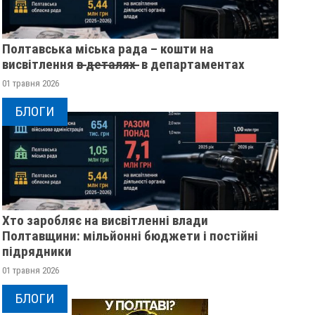
Полтавська міська рада – кошти на
висвітлення в̶ ̶д̶е̶т̶а̶л̶я̶х̶ ̶ в департаментах
01 травня 2026
БЛОГИ
Хто заробляє на висвітленні влади
Полтавщини: мільйонні бюджети і постійні
підрядники
01 травня 2026
БЛОГИ