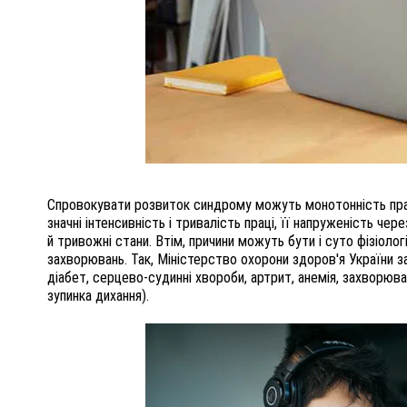
Спровокувати розвиток синдрому можуть монотонність праці
значні інтенсивність і тривалість праці, її напруженість че
й тривожні стани. Втім, причини можуть бути і суто фізіологі
захворювань. Так, Міністерство охорони здоров'я України 
діабет, серцево-судинні хвороби, артрит, анемія, захворюв
зупинка дихання).