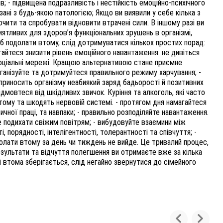
; - підвищена подразливість і нестійкість емоційно-психічного
язані з будь-якою патологією; Якщо ви виявили у себе кілька з
очити та спробувати відновити втрачені сили. В іншому разі ви
ятливих для здоров’я функціональних зрушень в організмі,
об подолати втому, слід дотримуватися кількох простих порад:
йтеся знизити рівень емоційного навантаження: не дивіться
 соціальні мережі. Кращою альтернативою стане приємне
рганізуйте та дотримуйтеся правильного режиму харчування; -
приносить організму неабиякий заряд бадьорості й позитивних
дмовтеся від шкідливих звичок. Куріння та алкоголь, які часто
ому та шкодять нервовій системі. - протягом дня намагайтеся
ичної праці, та навпаки; - правильно розподіляйте навантаження.
те подихати свіжим повітрям; - вибудовуйте взаємини між
порядності, інтелігентності, толерантності та співчуття; -
долати втому за день чи тиждень не вийде. Це тривалий процес,
езультати та відчуття полегшення ви отримаєте вже за кілька
 і втома зберігається, слід негайно звернутися до сімейного