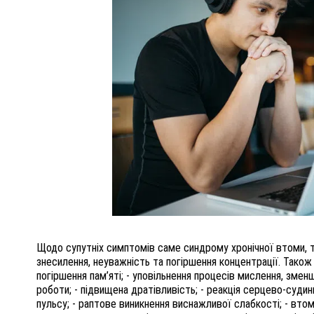
Щодо супутніх симптомів саме синдрому хронічної втоми, 
знесилення, неуважність та погіршення концентрації. Також
погіршення пам’яті; - уповільнення процесів мислення, змен
роботи; - підвищена дратівливість; - реакція серцево-суди
пульсу; - раптове виникнення виснажливої слабкості; - втом