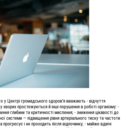
то у Центрі громадського здоров'я вважають - відчуття
 у хворих простежуються й інші порушення в роботі організму: -
шення глибини та критичності мислення; - зниження цікавості до
нної системи — підвищення рівня артеріального тиску та частоти
а прогресує і не проходить після відпочинку; - майже вдвічі