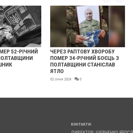
ЕРЕЗ РАПТОВУ ХВОРОБУ
ЗА МИНУЛИЙ ТИЖДЕН
ОМЕР 34-РІЧНИЙ БОЄЦЬ З
ПОЛТАВЩИНІ
ОЛТАВЩИНИ СТАНІСЛАВ
ЗАРЕЄСТРУВАЛИ 38
ТЛО
ВИПАДКІВ ЗАХВОРЮ
СКАРЛАТИНОЮ
січня 2024
0
29 листопада 2023
0
КОНТАКТИ:
ДИРЕКТОР: ШЕВЧЕНКО ЯРОС