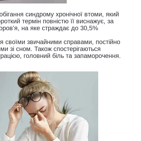
обігання синдрому хронічної втоми, який 
откий термін повністю її виснажує, за 
оров'я, на яке страждає до 30,5% 
я своїми звичайними справами, постійно 
и зі сном. Також спостерігаються 
ацією, головний біль та запаморочення. 