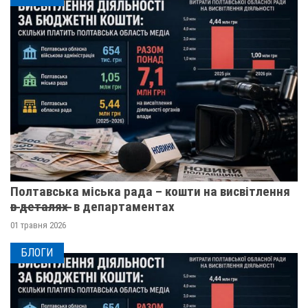
Полтавська міська рада – кошти на висвітлення
в̶ ̶д̶е̶т̶а̶л̶я̶х̶ ̶ в департаментах
01 травня 2026
БЛОГИ