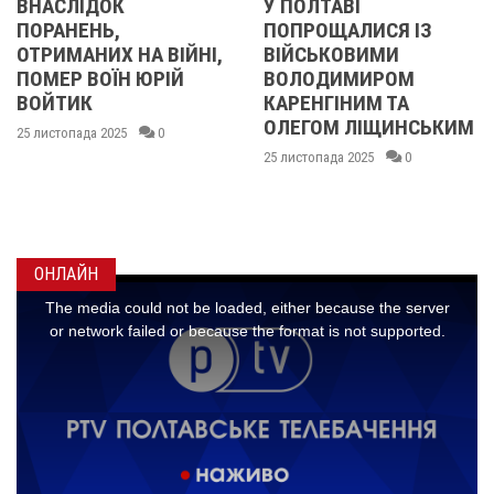
ІДОК
У ПОЛТАВІ
У ПОЛТ
ЕНЬ,
ПОПРОЩАЛИСЯ ІЗ
ПОПРО
НИХ НА ВІЙНІ,
ВІЙСЬКОВИМИ
БІЙЦЯ
ВОЇН ЮРІЙ
ВОЛОДИМИРОМ
ОЛЕКС
К
КАРЕНГІНИМ ТА
ІВАЩЕ
ОЛЕГОМ ЛІЩИНСЬКИМ
ДМИТ
да 2025
0
КИСЛИ
25 листопада 2025
0
МАКС
ГОНЧА
24 листопа
ОНЛАЙН