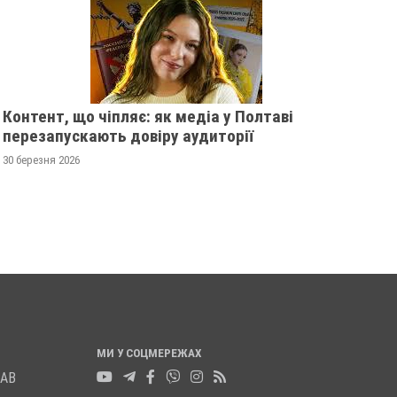
Контент, що чіпляє: як медіа у Полтаві
перезапускають довіру аудиторії
ПОЛТАВСЬКА ГРОМАДА
НА ХАРКІВСЬКОМУ
ПРОВЕЛА В ОСТАННЮ ПУТЬ
НАПРЯМКУ ЗАГИН
30 березня 2026
ДВОХ
ВІЙСЬКОВИЙ ОЛЕК
ВІЙСЬКОВОСЛУЖБОВЦІВ
ЛУКОВЦЕВ
18 листопада 2025
0
17 листопада 2025
0
МИ У СОЦМЕРЕЖАХ
ЛАВ