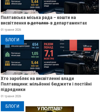
Полтавська міська рада – кошти на
висвітлення в̶ ̶д̶е̶т̶а̶л̶я̶х̶ ̶ в департаментах
01 травня 2026
БЛОГИ
Хто заробляє на висвітленні влади
Полтавщини: мільйонні бюджети і постійні
підрядники
01 травня 2026
БЛОГИ