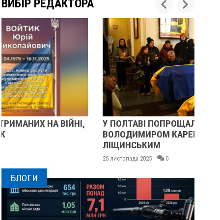
ВИБІР РЕДАКТОРА
У ПОЛТАВІ ПОПРОЩАЛИСЯ ІЗ ВІЙСЬКОВИМИ
П
ВОЛОДИМИРОМ КАРЕНГІНИМ ТА ОЛЕГОМ
С
ЛІЩИНСЬКИМ
25 
25 листопада 2025
0
БЛОГИ