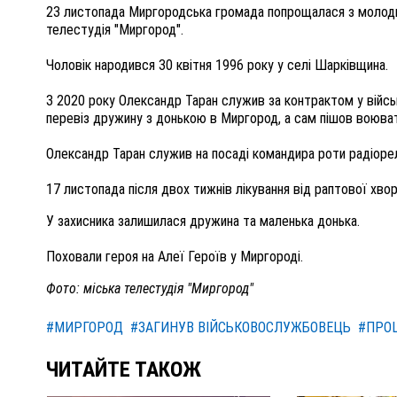
23 листопада Миргородська громада попрощалася з моло
телестудія "Миргород".
Чоловік народився 30 квітня 1996 року у селі Шарківщина.
З 2020 року Олександр Таран служив за контрактом у військ
перевіз дружину з донькою в Миргород, а сам пішов воюват
Олександр Таран служив на посаді командира роти радіоре
17 листопада після двох тижнів лікування від раптової хв
У захисника залишилася дружина та маленька донька.
Поховали героя на Алеї Героїв у Миргороді.
Фото: міська телестудія "Миргород"
#МИРГОРОД
#ЗАГИНУВ ВІЙСЬКОВОСЛУЖБОВЕЦЬ
#ПРО
ЧИТАЙТЕ ТАКОЖ