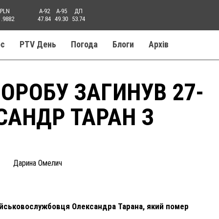
PLN
A-92
A-95
ДП
1.9882
47.84
49.30
53.74
ос
PTV День
Погода
Блоги
Aрхів
ОРОБУ ЗАГИНУВ 27-
САНДР ТАРАН З
Дарина Омелич
ійськовослужбовця Олександра Тарана, який помер