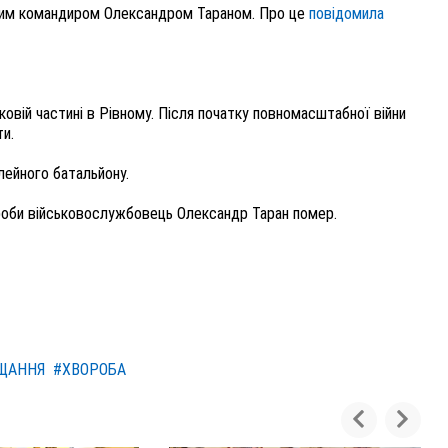
дим командиром Олександром Тараном. Про це
повідомила
овій частині в Рівному. Після початку повномасштабної війни
и.
лейного батальйону.
ороби військовослужбовець Олександр Таран помер.
ЩАННЯ
#ХВОРОБА