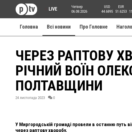
Четвер
USD
EUR
LIVE
06.08.2026
44.6895
51.6253
1
Головна
Всі новини
Про Головне
Нагол
ЧЕРЕЗ РАПТОВУ ХВ
РІЧНИЙ ВОЇН ОЛЕК
ПОЛТАВЩИНИ
24 листопада 2023
0
У Миргородській громаді провели в останню путь в
через раптову хворобу.