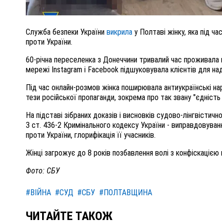
Служба безпеки України
викрила
у Полтаві жінку, яка під ч
проти України.
60-річна переселенка з Донеччини тривалий час проживала н
мережі Instagram і Facebook підшуковувала клієнтів для над
Під час онлайн-розмов жінка поширювала антиукраїнські на
тези російської пропаганди, зокрема про так звану "єдність 
На підставі зібраних доказів і висновків судово-лінгвістично
3 ст. 436-2 Кримінального кодексу України - виправдовуван
проти України, глорифікація її учасників.
Жінці загрожує до 8 років позбавлення волі з конфіскацією 
Фото: СБУ
#ВІЙНА
#СУД
#СБУ
#ПОЛТАВЩИНА
ЧИТАЙТЕ ТАКОЖ