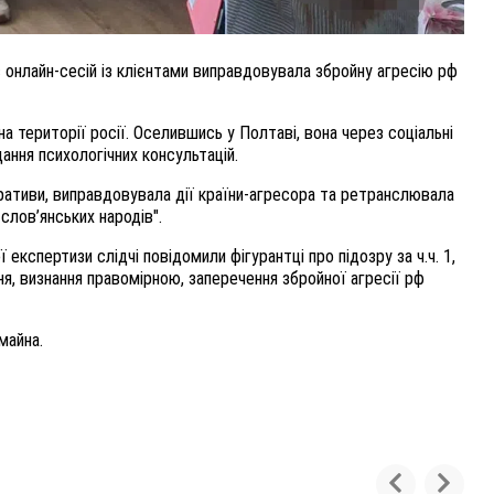
ас онлайн-сесій із клієнтами виправдовувала збройну агресію рф
а території росії. Оселившись у Полтаві, вона через соціальні
ання психологічних консультацій.
ративи, виправдовувала дії країни-агресора та ретранслювала
слов’янських народів".
ї експертизи слідчі повідомили фігурантці про підозру за ч.ч. 1,
ня, визнання правомірною, заперечення збройної агресії рф
майна.