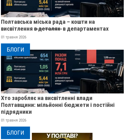
Полтавська міська рада – кошти на
висвітлення в̶ ̶д̶е̶т̶а̶л̶я̶х̶ ̶ в департаментах
01 травня 2026
БЛОГИ
Хто заробляє на висвітленні влади
Полтавщини: мільйонні бюджети і постійні
підрядники
01 травня 2026
БЛОГИ