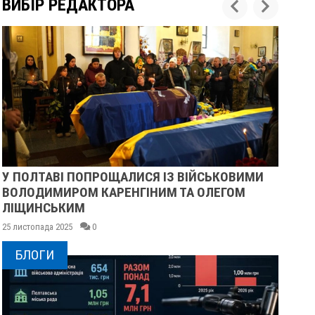
ВИБІР РЕДАКТОРА
У ПОЛТАВІ ПОПРОЩАЛИСЯ ІЗ ВІЙСЬКОВИМИ
ПІ
ВОЛОДИМИРОМ КАРЕНГІНИМ ТА ОЛЕГОМ
СУ
ЛІЩИНСЬКИМ
25 
25 листопада 2025
0
БЛОГИ