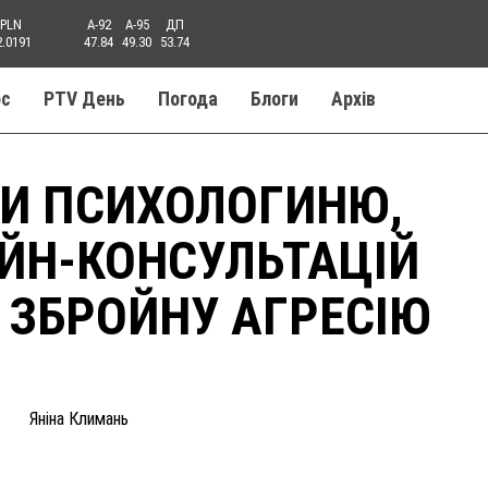
PLN
A-92
A-95
ДП
2.0191
47.84
49.30
53.74
ос
PTV День
Погода
Блоги
Aрхів
ЛИ ПСИХОЛОГИНЮ,
АЙН-КОНСУЛЬТАЦІЙ
ЗБРОЙНУ АГРЕСІЮ
Яніна Климань