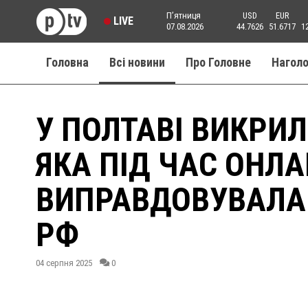
Пʼятниця
USD
EUR
LIVE
07.08.2026
44.7626
51.6717
1
Головна
Всі новини
Про Головне
Нагол
У ПОЛТАВІ ВИКРИ
ЯКА ПІД ЧАС ОНЛ
ВИПРАВДОВУВАЛА 
РФ
04 серпня 2025
0