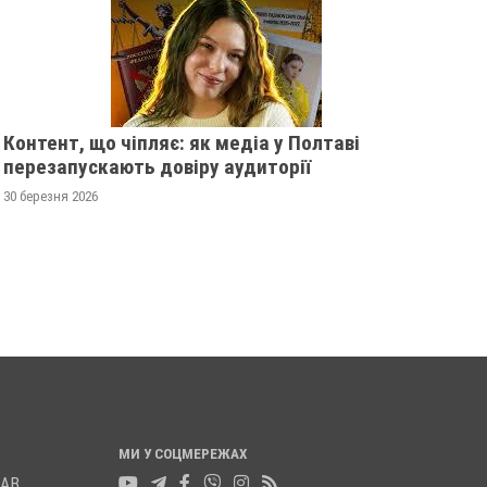
Контент, що чіпляє: як медіа у Полтаві
перезапускають довіру аудиторії
1000 ТІЛ: УКРАЇНА ОТРИМАЛА
РОСІЙСЬКИ ДРОН 
30 березня 2026
РЕПАТРІЙОВАНІ ОСТАНКИ
ЙМОВІРНО ВПАВ У
20 листопада 2025
0
19 листопада 2025
0
МИ У СОЦМЕРЕЖАХ
ЛАВ