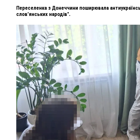
Переселенка з Донеччини поширювала антиукраїнськ
слов’янських народів".
ПОЛІЦІЯ ПОЛТАВЩИНИ РОЗШУКУЄ 62-РІЧНУ
ЛЮДМИЛУ ТИМЧЕНКО
ОМ
26 листопада 2025
0