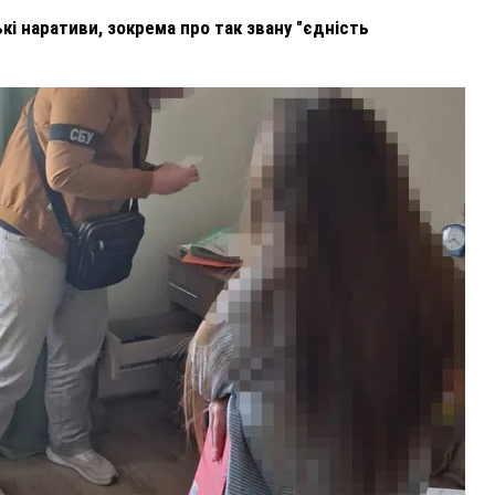
і наративи, зокрема про так звану "єдність
ВНАСЛІДОК ПОРАНЕНЬ, ОТРИМАНИХ НА ВІЙНІ,
ПОМЕР ВОЇН ЮРІЙ ВОЙТИК
25 листопада 2025
0