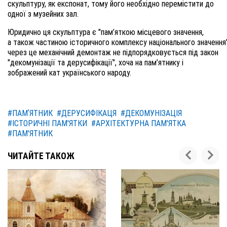
скульптуру, як експонат, тому його необхідно перемістити до
одної з музейних зал.
Юридично ця скульптура є "
пам
’
яткою
місцевого
значення
,
а
також
частиною
історичного
комплексу
національного
значення
через це механічний демонтаж не підпорядковується під закон
"декомунізації та дерусифікації", хоча на пам’ятнику і
зображений кат українського народу.
#ПАМʼЯТНИК
#ДЕРУСИФІКАЦЯ
#ДЕКОМУНІЗАЦІЯ
#ІСТОРИЧНІ ПАМ'ЯТКИ
#АРХІТЕКТУРНА ПАМ'ЯТКА
#ПАМ'ЯТНИК
ЧИТАЙТЕ ТАКОЖ