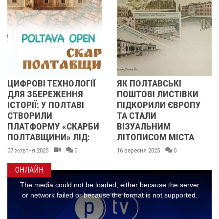
ЛОГІЇ
ЯК ПОЛТАВСЬКІ
УКРАЇНСЬКИЙ 
НЯ
ПОШТОВІ ЛИСТІВКИ
У ПОЛТАВІ: ПРО 
АВІ
ПІДКОРИЛИ ЄВРОПУ
МІСТО ЗРОБИЛ
ТА СТАЛИ
НАРОДНУ ТРАД
КАРБИ
ВІЗУАЛЬНИМ
АРХІТЕКТУРОЮ
ІД:
ЛІТОПИСОМ МІСТА
11 вересня 2025
0
0
16 вересня 2025
0
ОНЛАЙН