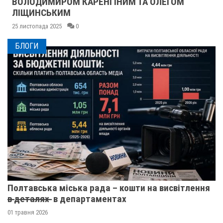
ВОЛОДИМИРОМ КАРЕНГІНИМ ТА ОЛЕГОМ
ЛІЩИНСЬКИМ
25 листопада 2025
0
БЛОГИ
Полтавська міська рада – кошти на висвітлення
в̶ ̶д̶е̶т̶а̶л̶я̶х̶ ̶ в департаментах
01 травня 2026