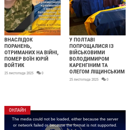
ОК
У ПОЛТАВІ
У ПОЛТАВ
Ь,
ПОПРОЩАЛИСЯ ІЗ
ПОПРОЩА
Х НА ВІЙНІ,
ВІЙСЬКОВИМИ
БІЙЦЯМИ
ЇН ЮРІЙ
ВОЛОДИМИРОМ
ОЛЕКСАН
КАРЕНГІНИМ ТА
ІВАЩЕНК
ОЛЕГОМ ЛІЩИНСЬКИМ
ДМИТРО
025
0
КИСЛИЧЕ
25 листопада 2025
0
МАКСИМ
ГОНЧАРЕ
24 листопада 2
ОНЛАЙН