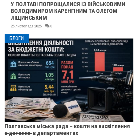
У ПОЛТАВІ ПОПРОЩАЛИСЯ ІЗ ВІЙСЬКОВИМИ
ВОЛОДИМИРОМ КАРЕНГІНИМ ТА ОЛЕГОМ
ЛІЩИНСЬКИМ
25 листопада 2025
0
БЛОГИ
Полтавська міська рада – кошти на висвітлення
в̶ ̶д̶е̶т̶а̶л̶я̶х̶ ̶ в департаментах