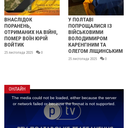
У ПОЛТАВІ
ПІСЛЯ ДВОХ ШАХЕДІВ.
ПОПРОЩАЛИСЯ ІЗ
ЯК ВІДНОВЛЮЄТЬСЯ
ВІЙСЬКОВИМИ
СУМСЬКЕ УЧИЛИЩЕ
ВОЛОДИМИРОМ
БУДІВНИЦТВА І
КАРЕНГІНИМ ТА
ДИЗАЙНУ
ОЛЕГОМ ЛІЩИНСЬКИМ
25 листопада 2025
0
25 листопада 2025
0
ОНЛАЙН