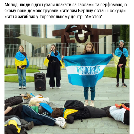
Молоді люди підготували плакати за гаслами та перфоманс, в
якому вони демонстрували жителям Берліну останні секунди
життя загиблих у торговельному центрі "Амстор".