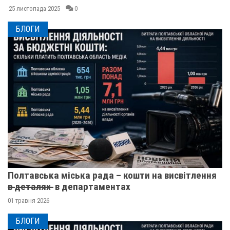
25 листопада 2025
0
БЛОГИ
Полтавська міська рада – кошти на висвітлення
в̶ ̶д̶е̶т̶а̶л̶я̶х̶ ̶ в департаментах
01 травня 2026
БЛОГИ